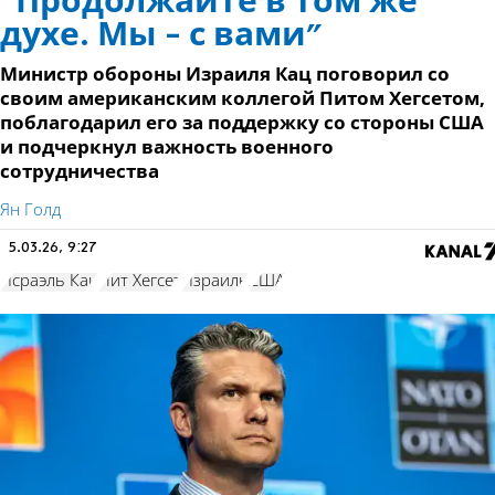
“Продолжайте в том же
духе. Мы - с вами"
Министр обороны Израиля Кац поговорил со
своим американским коллегой Питом Хегсетом,
поблагодарил его за поддержку со стороны США
и подчеркнул важность военного
сотрудничества
Ян Голд
5.03.26, 9:27
Исраэль Кац
Пит Хегсет
Израиль
США