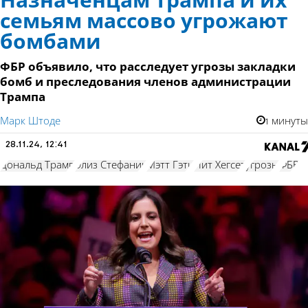
Назначенцам Трампа и их
семьям массово угрожают
бомбами
ФБР объявило, что расследует угрозы закладки
бомб и преследования членов администрации
Трампа
Марк Штоде
1 минуты
28.11.24, 12:41
Дональд Трамп
Элиз Стефаник
Мэтт Гэтц
Пит Хегсет
угрозы
ФБР