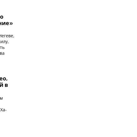
то
ние»
я
Негеве,
илу,
ть
ва
ео,
й в
ом
Ха-