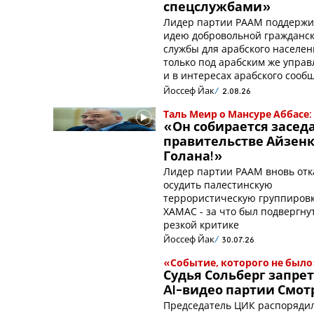
спецслужбами»
Лидер партии РААМ поддержи
идею добровольной гражданс
службы для арабского населен
только под арабским же упра
и в интересах арабского сооб
Йоссеф Йак
2.08.26
Таль Меир о Мансуре Аббасе:
«Он собирается заседа
правительстве Айзенк
Голана!»
Лидер партии РААМ вновь отк
осудить палестинскую
террористическую группиров
ХАМАС - за что был подвергну
резкой критике
Йоссеф Йак
30.07.26
«Событие, которого не было
Судья Сольберг запре
AI-видео партии Смот
Председатель ЦИК распоряди