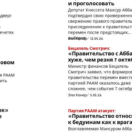
и проголосовать
Депутат Кнессета Мансур Абба
одверг
подтвердил свою приверженн
свержению правого правитель
я
присоединению к правительст
мечетях
перемен после предстоящих
выборов.
Эли Кенер
12.05.26
Бецалель Смотрич:
«Правительство с Абб
хуже, чем резня 7 окт
новом
Министр финансов Бецалель
Смотрич заявил, что формиро
ия РААМ
правительства перемен вместе
тить
партией РААМ оказалось даже
сложнее, чем события 7 октябр
Эли Кенер
5.05.26
ок»
Партия РААМ атакует:
«Правительство относ
е
к бедуинам как к враг
Возглавляемая Мансуром Абб
а