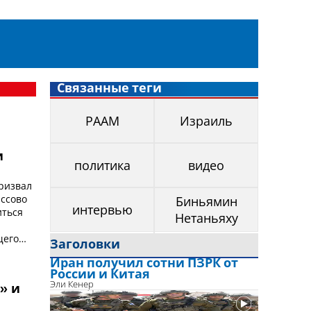
Связанные теги
РААМ
Израиль
и
политика
видео
ризвал
ассово
Биньямин
интервью
иться
Нетаньяху
щего
Заголовки
Иран получил сотни ПЗРК от
России и Китая
Эли Кенер
» и