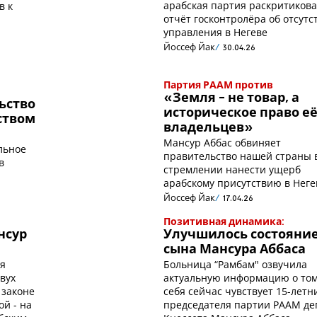
арабская партия раскритиков
в к
отчёт госконтролёра об отсутс
управления в Негеве
Йоссеф Йак
30.04.26
Партия РААМ против
«Земля - не товар, а
ьство
историческое право е
ством
владельцев»
Мансур Аббас обвиняет
альное
правительство нашей страны 
в
стремлении нанести ущерб
арабскому присутствию в Неге
Йоссеф Йак
17.04.26
Позитивная динамика:
нсур
Улучшилось состояни
сына Мансура Аббаса
ая
Больница “Рамбам" озвучила
вух
актуальную информацию о том
 законе
себя сейчас чувствует 15-летн
ой - на
председателя партии РААМ де