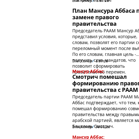
Эли Кенер
15.07.26
План Мансура Аббаса 
замене правого
правительства
Председатель РААМ Мансур А
представил условия, которые, 
словам, позволят его партии с
переломный момент после вы
По его словам, главная цель -
получить семь мандатов, что
Эли Кенер
6.07.26
позволит сформировать
правительство перемен.
Мансур Аббас:
Смотрич помешал
формированию право
правительства с РААМ
Председатель партии РААМ М
Аббас подтверждает, что тем, 
помешал формированию совм
правительства между правым
арабской партией, является 
Бецалель Смотрич.
Эли Кенер
30.06.26
Мансур Аббас: