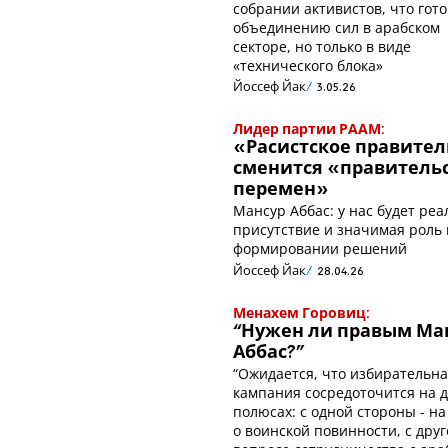
собрании активистов, что гото
объединению сил в арабском
секторе, но только в виде
«технического блока»
Йоссеф Йак
3.05.26
Лидер партии РААМ:
«Расистское правител
сменится «правитель
перемен»
Мансур Аббас: у нас будет ре
присутствие и значимая роль 
формировании решений
Йоссеф Йак
28.04.26
Менахем Горовиц:
“Нужен ли правым Ма
Аббас?"
“Ожидается, что избирательн
кампания сосредоточится на д
полюсах: с одной стороны - на
о воинской повинности, с друг