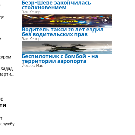
Беэр-Шеве закончилась
в
столкновением
и
Эли Кенер
де
Водитель такси 20 лет ездил
без водительских прав
е
Эли Кенер
Беспилотник с бомбой - на
суром
территории аэропорта
Йоссеф Йак
 Хадад
 партии
 с
ти
ет
 службу