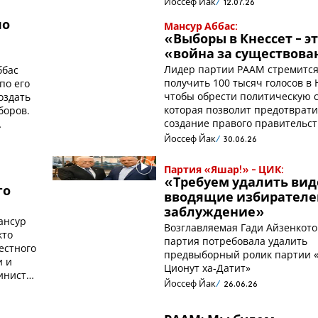
Йоссеф Йак
12.07.26
по
Мансур Аббас:
«Выборы в Кнессет - э
«война за существова
Лидер партии РААМ стремитс
ббас
получить 100 тысяч голосов в 
по его
чтобы обрести политическую с
оздать
которая позволит предотврати
боров.
создание правого правительст
Йоссеф Йак
30.06.26
Партия «Яшар!» - ЦИК:
«Требуем удалить вид
го
вводящие избирателе
заблуждение»
ансур
Возглавляемая Гади Айзенкот
кто
партия потребовала удалить
естного
предвыборный ролик партии «
и и
Ционут ха-Датит»
министр
Йоссеф Йак
26.06.26