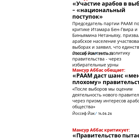
«Участие арабов в вы
- «национальный
поступок»
Председатель партии РААМ п
критике Итамара Бен-Гвира и
Биньямина Нетаньяху, призва
арабское население участвова
выборах и заявил, что единс
способ изменить политику
Йоссеф Йак
26.06.26
правительства - через
избирательные урны
Мансур Аббас обещает:
«РААМ даст шанс «ме
плохому» правительс
«После выборов мы оценим
деятельность нового правител
через призму интересов араб
общества»
Йоссеф Йак
14.06.26
Мансур Аббас критикует:
«Правительство пыта