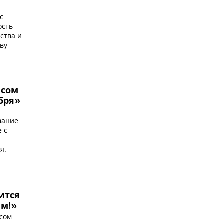
с
ость
ства и
ву
асом
ября»
вание
 с
я.
ится
ам!»
асом