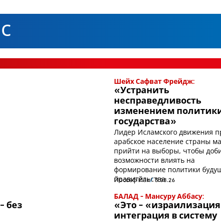
с
Шейх Сафват Фрейдж:
«Устранить
несправедливость
изменением политик
государства»
Лидер Исламского движения п
арабское население страны м
прийти на выборы, чтобы доб
возможности влиять на
формирование политики буду
правительства
Йоссеф Йак
3.08.26
БАЛАД - Мансуру Аббасу:
- без
«Это - «израилизация
интеграция в систему