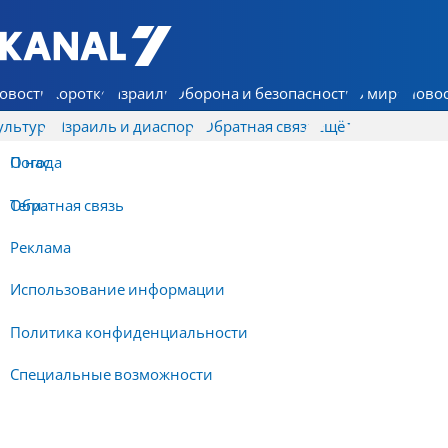
7 КАНАЛ - Аруц Шева
овости
Коротко
Израиль
Оборона и безопасность
В мире
Новос
ультура
Израиль и диаспора
Обратная связь
Ещё
О нас
Погода
Обратная связь
Теги
Реклама
Использование информации
Политика конфиденциальности
Специальные возможности