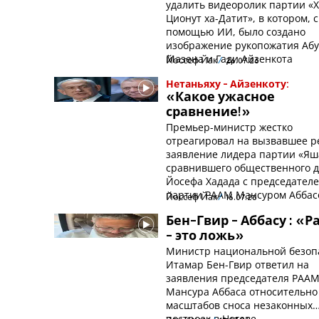
удалить видеоролик партии «Х
Ционут ха-Датит», в котором, с
помощью ИИ, было создано
изображение рукопожатия Абу
Мазена и Гади Айзенкота
Йоссеф Йак
26.07.26
Нетаньяху - Айзенкоту:
«Какое ужасное
сравнение!»
Премьер-министр жестко
отреагировал на вызвавшее р
заявление лидера партии «Яш
сравнившего общественного д
Йосефа Хадада с председател
партии РААМ Мансуром Аббас
Йоссеф Йак
16.07.26
Бен-Гвир - Аббасу : «
- это ложь»
Министр национальной безоп
Итамар Бен-Гвир ответил на
заявления председателя РАА
Мансура Аббаса относительно
масштабов сноса незаконных
построек в Негеве