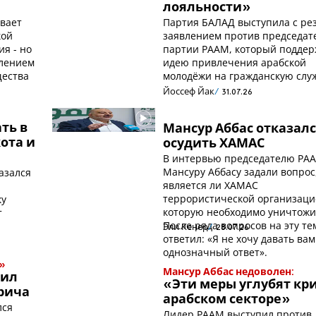
лояльности»
вает
Партия БАЛАД выступила с ре
кой
заявлением против председат
ия - но
партии РААМ, который подде
влением
идею привлечения арабской
щества
молодёжи на гражданскую слу
Йоссеф Йак
31.07.26
ть в
Мансур Аббас отказал
ота и
осудить ХАМАС
В интервью председателю РА
Мансуру Аббасу задали вопрос
азался
является ли ХАМАС
террористической организаци
ку
которую необходимо уничтожи
т
После ряда вопросов на эту те
Эли Кенер
28.07.26
ответил: «Я не хочу давать вам
однозначный ответ».
»
Мансур Аббас недоволен:
тил
«Эти меры углубят кри
рича
арабском секторе»
лся
Лидер РААМ выступил против