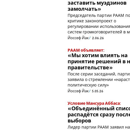
заставить муэдзинов
замолчать»
Председатель партии РААМ п
критике законопроект о
регулировании использовани
систем громкоговорителей в 
Йоссеф Йак
2.06.26
РААМ объявляет:
«Мы хотим влиять на
принятие решений в 
правительстве»
После серии заседаний, парт
заявила о стремлении «нарас
политическую силу»
Йоссеф Йак
5.05.26
Условие Мансура Аббаса:
«Объединённый спис
распадётся сразу посл
выборов
Лидер партии РААМ заявил н