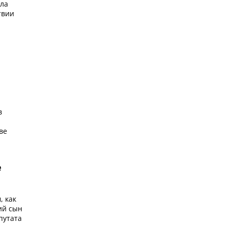
ала
твии
ё
в
ве
е
, как
ий сын
путата