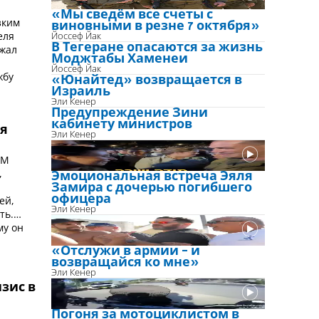
«Мы сведём все счеты с
зким
виновными в резне 7 октября»
еля
Йоссеф Йак
В Тегеране опасаются за жизнь
ржал
Моджтабы Хаменеи
Йоссеф Йак
жбу
«Юнайтед» возвращается в
Израиль
Эли Кенер
Предупреждение Зини
кабинету министров
ся
Эли Кенер
АМ
,
Эмоциональная встреча Эяля
Замира с дочерью погибшего
офицера
ей,
Эли Кенер
ть.
му он
«Отслужи в армии - и
возвращайся ко мне»
Эли Кенер
зис в
Погоня за мотоциклистом в