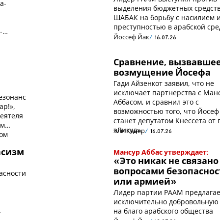
а-
выделения бюджетных средст
ШАБАК на борьбу с насилием 
преступностью в арабской сре
-
Йоссеф Йак
16.07.26
Сравнение, вызвавше
возмущение Йосефа
Гади Айзенкот заявил, что не
исключает партнерства с Ман
езонанс
Аббасом, и сравнил это с
ар!»,
возможностью того, что Йосеф
еятеля
станет депутатом Кнессета от
ем
«Ликуд».
Эли Кенер
16.07.26
ом
Расизм
Мансур Аббас утверждает:
«Это никак не связано
вопросами безопаснос
асности
или армией»
М
Лидер партии РААМ предлага
исключительно добровольную
на благо арабского общества