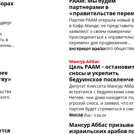
РААМ: Мы будем
борах
партнерами в
«правительстве пере
Партия РААМ открыла новый 
одверг
в Кафр-Манде, ее представите
заявляют о своем намерении
л
присоединиться к «правительс
ть в
перемен» для продвижения
твенный
интересов арабского общества
Эли Кенер
21.06.26
Мансур Аббас:
Цель РААМ - останови
нее
сносы и укрепить
тву»
бедуинское поселенче
Депутат Кнессета Мансур Абба
ьства
встретился с бедуинскими сем
ского
Негеве, чьи дома находятся по
угрозой сноса, и заявил, что е
партия будет стремиться к см
власти
Йоссеф Йак
3.06.26
Мансур Аббас призыва
ется
израильских арабов п