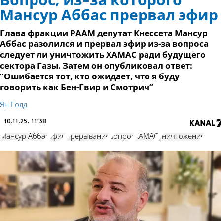
Вопрос, из-за которого
Мансур Аббас прервал эфир
Глава фракции РААМ депутат Кнессета Мансур
Аббас разолился и прервал эфир из-за вопроса
следует ли уничтожить ХАМАС ради будущего
сектора Газы. Затем он опубликовал ответ:
“Ошибается тот, кто ожидает, что я буду
говорить как Бен-Гвир и Смотрич”
Ян Голд
10.11.25, 11:38
Мансур Аббас
эфир
прерывание
вопрос
ХАМАС
уничтожение