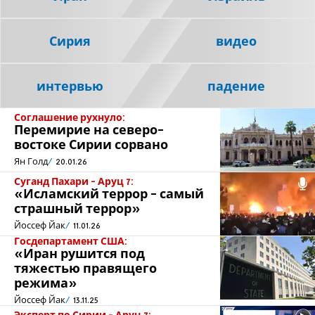
Сирия
видео
интервью
падение
Соглашение рухнуло:
Перемирие на северо-
востоке Сирии сорвано
Ян Голд
20.01.26
Суганд Пахари - Аруц 7:
«Исламский террор - самый
страшный террор»
Йоссеф Йак
11.01.26
Госдепартамент США:
«Иран рушится под
тяжестью правящего
режима»
Йоссеф Йак
13.11.25