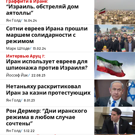
Граффити в Иране:
“Израиль, обстреляй дом
аятоллы”
Ян Голд
16.04.24
Сотни евреев Ирана прошли
маршем солидарности с
режимом
Марк Штоде
13.02.24
Интервью Аруц 7:
Иран использует евреев для
шпионажа против Израиля?
Йоссеф Йак
22.08.23
Нетаньяху раскритиковал
Иран за казни протестующих
Ян Голд
8.01.23
Рон Дермер: “Дни иранского
режима в любом случае
сочтены”
Ян Голд
5.12.22