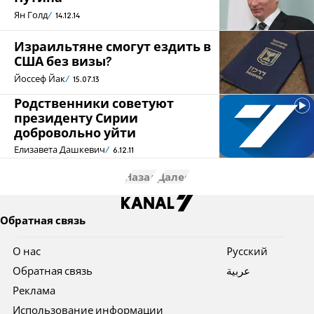
Ян Голд
14.12.14
Израильтяне смогут ездить в
США без визы?
Йоссеф Йак
15.07.13
Родственники советуют
президенту Сирии
добровольно уйти
Елизавета Дашкевич
6.12.11
Назад
Далее
Обратная связь
О нас
Pусский
Обратная связь
عربية
Реклама
Использование информации