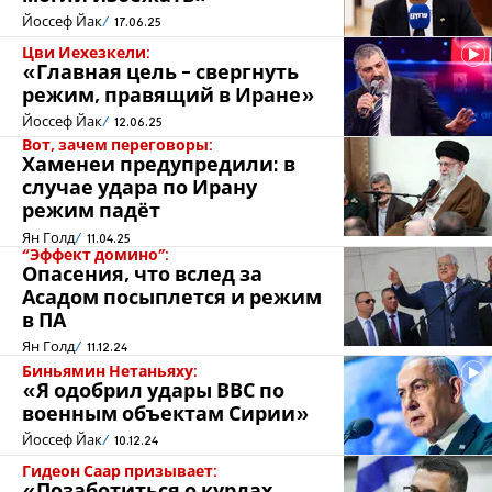
Йоссеф Йак
17.06.25
Цви Иехезкели:
«Главная цель - свергнуть
режим, правящий в Иране»
Йоссеф Йак
12.06.25
Вот, зачем переговоры:
Хаменеи предупредили: в
случае удара по Ирану
режим падёт
Ян Голд
11.04.25
“Эффект домино”:
Опасения, что вслед за
Асадом посыплется и режим
в ПА
Ян Голд
11.12.24
Биньямин Нетаньяху:
«Я одобрил удары ВВС по
военным объектам Сирии»
Йоссеф Йак
10.12.24
Гидеон Саар призывает:
«Позаботиться о курдах,