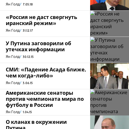
Ян Голд
7.05.18
«Россия не даст свергнуть
иранский режим»
Ян Голд
31.12.17
У Путина заговорили об
утечках информации
Ян Голд
30.12.15
СМИ: «Падение Асада ближе,
чем когда-либо»
Ян Голд
3.06.15
Американские сенаторы
против чемпионата мира по
футболу в России
Ян Голд
1.04.15
О кланах в окружении
Путина