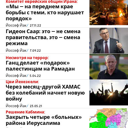
Комитет еврейских общин Ирана:
«Мы – на переднем крае
борьбы с теми, кто нарушает
порядок»
Йоссеф Йак
27.11.22
Гидеон Саар: это – не смена
правительства, это – смена
режима
Йоссеф Йак
7.09.22
Несмотря на террор:
Ганц делает «подарок»
палестинцам на Рамадан
Йоссеф Йак
5.04.22
Цви Йехезкели:
Через месяц-другой ХАМАС
без колебаний начнет новую
войну
Йоссеф Йак
23.05.21
Решение Кабмина:
Закрыть четыре «больных»
района Иерусалима