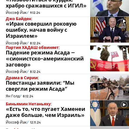
храбро сражавшихся с ИГИЛ»
Йоссеф Йак
9.12.24
Джо Байден:
«Иран совершил роковую
ошибку, начав войну с
Израилем»
Йоссеф Йак
8.12.24
Партия ХАДАШ обвиняет:
Падение режима Асада –
«сионистско-американский
заговор»
Йоссеф Йак
8.12.24
Драма в Сирии:
Повстанцы заявили: “Мы
свергли режим Асада”
Ян Голд
8.12.24
Биньямин Нетаньяху:
«Есть то, что пугает Хаменеи
даже больше, чем Израиль»
Йоссеф Йак
12.11.24