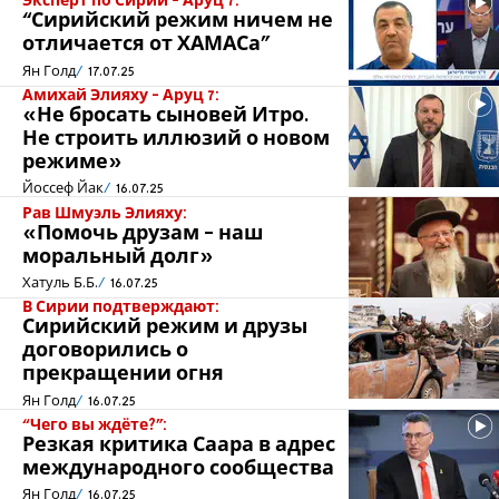
Эксперт по Сирии - Аруц 7:
“Сирийский режим ничем не
отличается от ХАМАСа”
Ян Голд
17.07.25
Амихай Элияху - Аруц 7:
«Не бросать сыновей Итро.
Не строить иллюзий о новом
режиме»
Йоссеф Йак
16.07.25
Рав Шмуэль Элияху:
«Помочь друзам - наш
моральный долг»
Хатуль Б.Б.
16.07.25
В Сирии подтверждают:
Сирийский режим и друзы
договорились о
прекращении огня
Ян Голд
16.07.25
“Чего вы ждёте?”:
Резкая критика Саара в адрес
международного сообщества
Ян Голд
16.07.25