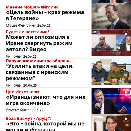
Мнение Моше Фейглина:
«Цель войны - крах режима
в Тегеране»
Моше Фейглин
24.06.25
Будет ли восстание?
Может ли оппозиция в
Иране свергнуть режим
аятолл? Видео
Ян Голд
24.06.25
Поручение министра обороны:
“Усилить атаки на цели,
связанные с иранским
режимом”
Ян Голд
20.06.25
Цви Иехезкели:
«Иранцы знают, что для них
игра окончена»
Йоссеф Йак
18.06.25
Боаз Бисмут - Аруц 7:
«Это - война, которой мы не
могли избежать»