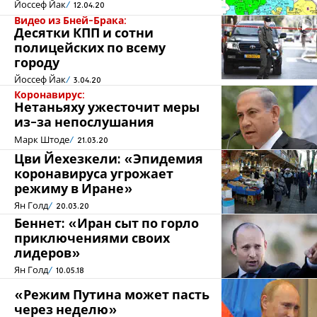
Йоссеф Йак
12.04.20
Видео из Бней-Брака:
Десятки КПП и сотни
полицейских по всему
городу
Йоссеф Йак
3.04.20
Коронавирус:
Нетаньяху ужесточит меры
из-за непослушания
Марк Штоде
21.03.20
Цви Йехезкели: «Эпидемия
коронавируса угрожает
режиму в Иране»
Ян Голд
20.03.20
Беннет: «Иран сыт по горло
приключениями своих
лидеров»
Ян Голд
10.05.18
«Режим Путина может пасть
через неделю»