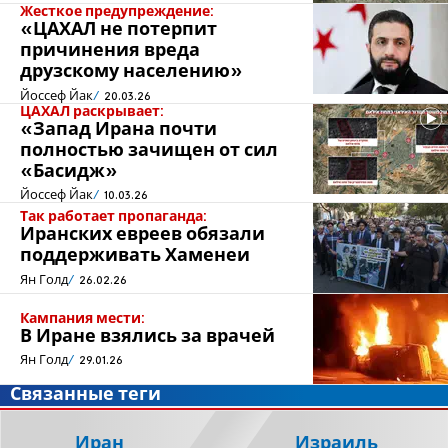
Жесткое предупреждение:
«ЦАХАЛ не потерпит
причинения вреда
друзскому населению»
Йоссеф Йак
20.03.26
ЦАХАЛ раскрывает:
«Запад Ирана почти
полностью зачищен от сил
«Басидж»
Йоссеф Йак
10.03.26
Так работает пропаганда:
Иранских евреев обязали
поддерживать Хаменеи
Ян Голд
26.02.26
Кампания мести:
В Иране взялись за врачей
Ян Голд
29.01.26
Связанные теги
Иран
Израиль