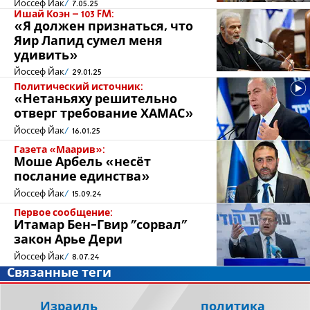
Йоссеф Йак
7.05.25
Ишай Коэн – 103 FM:
«Я должен признаться, что
Яир Лапид сумел меня
удивить»
Йоссеф Йак
29.01.25
Политический источник:
«Нетаньяху решительно
отверг требование ХАМАС»
Йоссеф Йак
16.01.25
Газета «Маарив»:
Моше Арбель «несёт
послание единства»
Йоссеф Йак
15.09.24
Первое сообщение:
Итамар Бен-Гвир "сорвал"
закон Арье Дери
Йоссеф Йак
8.07.24
Связанные теги
Израиль
политика