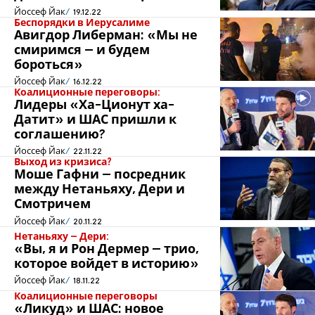
Йоссеф Йак
19.12.22
Беспорядки в Иерусалиме
Авигдор Либерман: «Мы не
смиримся – и будем
бороться»
Йоссеф Йак
16.12.22
Коалиционные переговоры:
Лидеры «Ха-Ционут ха-
Датит» и ШАС пришли к
соглашению?
Йоссеф Йак
22.11.22
Выход из кризиса?
Моше Гафни – посредник
между Нетаньяху, Дери и
Смотричем
Йоссеф Йак
20.11.22
Нетаньяху – Дери:
«Вы, я и Рон Дермер – трио,
которое войдет в историю»
Йоссеф Йак
18.11.22
Коалиционные переговоры
«Ликуд» и ШАС: новое