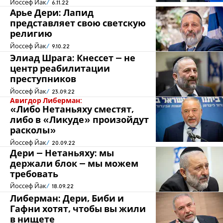
Йоссеф Йак
6.11.22
Арье Дери: Лапид
представляет свою светскую
религию
Йоссеф Йак
9.10.22
Элиад Шрага: Кнессет – не
центр реабилитации
преступников
Йоссеф Йак
23.09.22
Авигдор Либерман:
«Либо Нетаньяху сместят,
либо в «Ликуде» произойдут
расколы»
Йоссеф Йак
20.09.22
Дери – Нетаньяху: мы
держали блок – мы можем
требовать
Йоссеф Йак
18.09.22
Либерман: Дери, Биби и
Гафни хотят, чтобы вы жили
в нищете