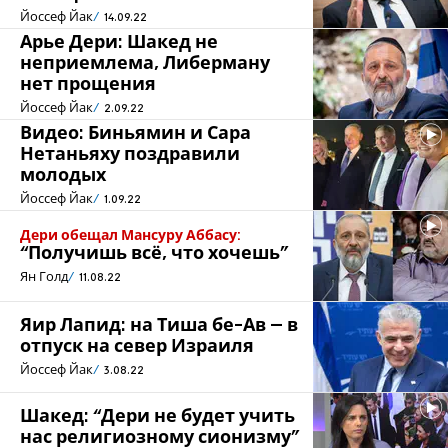
Йоссеф Йак
14.09.22
Арье Дери: Шакед не
неприемлема, Либерману
нет прощения
Йоссеф Йак
2.09.22
Видео: Биньямин и Сара
Нетаньяху поздравили
молодых
Йоссеф Йак
1.09.22
Дери обещал Мансуру Аббасу:
“Получишь всё, что хочешь”
Ян Голд
11.08.22
Яир Лапид: на Тиша бе-Ав – в
отпуск на север Израиля
Йоссеф Йак
3.08.22
Шакед: “Дери не будет учить
нас религиозному сионизму”