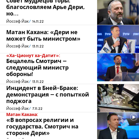
Совет мудрецов Торы:
благословляем Арье Дери,
но…
Йоссеф Йак
14.11.22
Матан Кахана: «Дери не
может быть министром»
Йоссеф Йак
13.11.22
«Ха-Ционут ха-Датит»:
Бецалель Смотрич –
следующий министр
обороны!
Йоссеф Йак
13.11.22
Инцидент в Бней-Браке:
демонстрация – с попыткой
поджога
Йоссеф Йак
7.11.22
Матан Кахана:
«В вопросах религии и
государства, Смотрич на
стороне Дери»