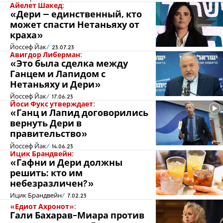
Айелет Шакед:
«Дери – единственный, кто
может спасти Нетаньяху от
краха»
Йоссеф Йак
23.07.23
Авигдор Либерман:
«Это была сделка между
Ганцем и Лапидом с
Нетаньяху и Дери»
Йоссеф Йак
17.06.23
Йоси Фукс утверждает:
«Ганц и Лапид договорились
вернуть Дери в
правительство»
Йоссеф Йак
14.06.23
Ицик Брандвейн:
«Гафни и Дери должны
решить: кто им
небезразличен?»
Ицик Брандвейн
7.02.23
«Едиот Ахронот»:
Гали Бахарав-Миара против