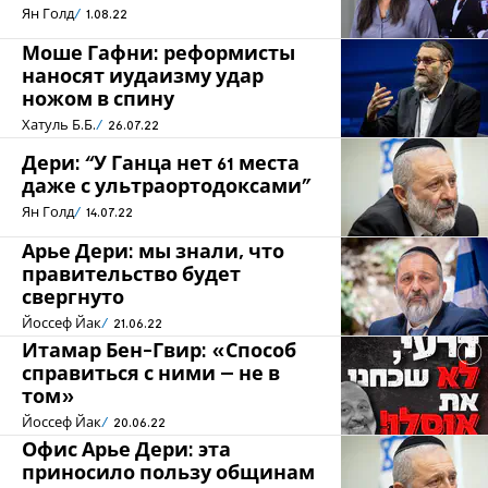
Ян Голд
1.08.22
Моше Гафни: реформисты
наносят иудаизму удар
ножом в спину
Хатуль Б.Б.
26.07.22
Дери: “У Ганца нет 61 места
даже с ультраортодоксами”
Ян Голд
14.07.22
Арье Дери: мы знали, что
правительство будет
свергнуто
Йоссеф Йак
21.06.22
Итамар Бен-Гвир: «Способ
справиться с ними – не в
том»
Йоссеф Йак
20.06.22
Офис Арье Дери: эта
приносило пользу общинам