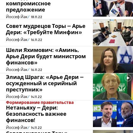
компромиссное
предложение
Йоссеф Йак
18.11.22
Совет мудрецов Торы – Арье
Дери: «Требуйте Минфин»
Йоссеф Йак
16.11.22
Шели Яхимович: «Аминь,
Арье Дери будет министром
финансов»
Йоссеф Йак
16.11.22
Элиад Шрага: «Арье Дери –
осужденный и серийный
преступник»
Йоссеф Йак
14.11.22
Формирование правительства
Нетаньяху – Дери:
безопасность важнее
финансов!
Йоссеф Йак
14.11.22