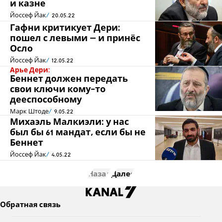
и казне
Йоссеф Йак
20.05.22
Гафни критикует Дери:
пошел с левыми – и принёс
Осло
Йоссеф Йак
12.05.22
Арье Дери:
Беннет должен передать
свои ключи кому-то
дееспособному
Марк Штоде
9.05.22
Михаэль Малкиэли: у нас
был бы 61 мандат, если бы не
Беннет
Йоссеф Йак
4.05.22
Назад
Далее
Обратная связь