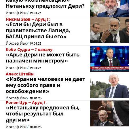
Какую «компенсацию»
Нетаньяху предложит Дери?
Йоссеф Йак
19.01.23
Нисим Зеэв – Аруц 7:
«Если бы Дери был в
правительстве Лапида,
БАГАЦ принял бы его»
Йоссеф Йак
19.01.23
Коби Судри – 7 каналу:
«Арье Дери не может быть
назначен министром»
Йоссеф Йак
19.01.23
Алекс Штейн:
«Избрание человека не дает
ему особого права и
освобождения»
Йоссеф Йак
18.01.23
Ронен Цур – Аруц 7:
«Нетаньяху предпочел бы,
чтобы результат был
другим»
Йоссеф Йак
18.01.23