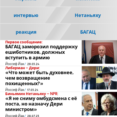
интервью
Нетаньяху
реакция
БАГАЦ
Первое сообщение:
БАГАЦ заморозил поддержку
ешиботников, должных
вступить в армию
Йоссеф Йак
28.03.24
Либерман – Дери:
«Что может быть духовнее,
чем возвращение
похищенных?»
Йоссеф Йак
17.03.24
Биньямин Нетаньяху – NPR:
«Я не сниму омбудсмена с её
поста, но назначу Дери
министром»
Йоссеф Йак
28.07.23