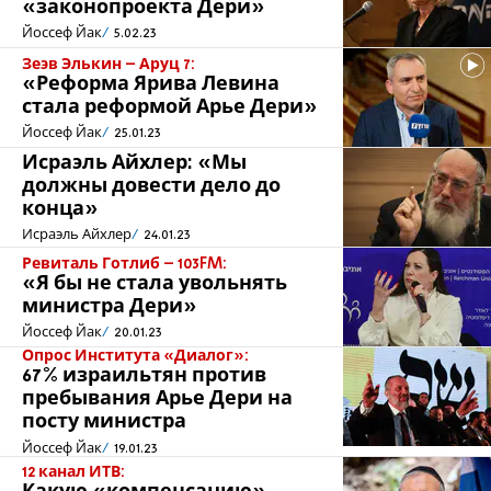
«законопроекта Дери»
Йоссеф Йак
5.02.23
Зеэв Элькин – Аруц 7:
«Реформа Ярива Левина
стала реформой Арье Дери»
Йоссеф Йак
25.01.23
Исраэль Айхлер: «Мы
должны довести дело до
конца»
Исраэль Айхлер
24.01.23
Ревиталь Готлиб – 103FM:
«Я бы не стала увольнять
министра Дери»
Йоссеф Йак
20.01.23
Опрос Института «Диалог»:
67% израильтян против
пребывания Арье Дери на
посту министра
Йоссеф Йак
19.01.23
12 канал ИТВ: