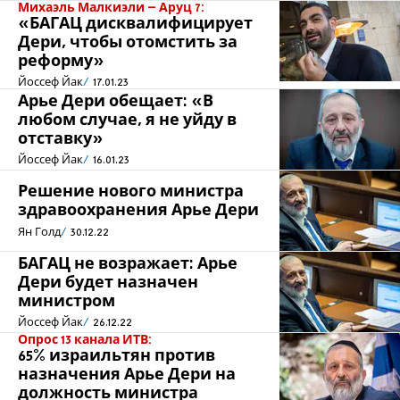
Михаэль Малкиэли – Аруц 7:
«БАГАЦ дисквалифицирует
Дери, чтобы отомстить за
реформу»
Йоссеф Йак
17.01.23
Арье Дери обещает: «В
любом случае, я не уйду в
отставку»
Йоссеф Йак
16.01.23
Решение нового министра
здравоохранения Арье Дери
Ян Голд
30.12.22
БАГАЦ не возражает: Арье
Дери будет назначен
министром
Йоссеф Йак
26.12.22
Опрос 13 канала ИТВ:
65% израильтян против
назначения Арье Дери на
должность министра