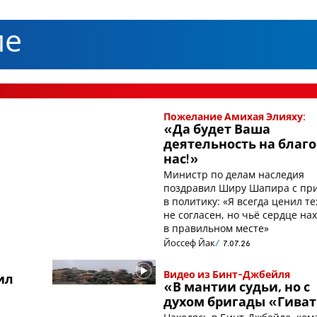
ие
Пожелание Амихая Элияху:
«Да будет Ваша
деятельность на благо
нас!»
Министр по делам наследия
поздравил Ширу Шапира с пр
в политику: «Я всегда ценил те
не согласен, но чьё сердце на
в правильном месте»
Йоссеф Йак
7.07.26
Видео из Бинт-Джбейля
ил
«В мантии судьи, но с
духом бригады «Гива