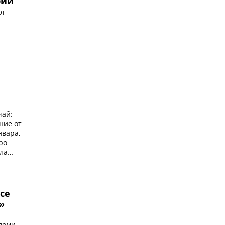
рии”
ил
чай:
ние от
нвара,
ро
ла
се
»
ломи