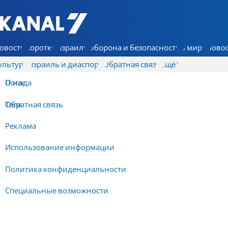
7 КАНАЛ - Аруц Шева
овости
Коротко
Израиль
Оборона и безопасность
В мире
Новос
ультура
Израиль и диаспора
Обратная связь
Ещё
О нас
Погода
Обратная связь
Теги
Реклама
Использование информации
Политика конфиденциальности
Специальные возможности