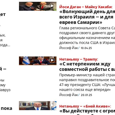
Йоси Даган – Майку Хакаби:
«Волнующий день дл
щет
всего Израиля – и для
евреев Самарии»
о
Глава регионального Совета 
поздравил своего давнего друг
ых,
официальным назначением н
ая
должность посла США в Израи
рода
Йоссеф Йак
10.04.25
Нетаньяху – Трампу:
«С нетерпением жду
й –
совместной работы с 
Премьер-министр нашей стра
направил поздравительное по
аны
47-му президенту США: «Лучш
ому
нашего союза еще впереди»
Навруз
Йоссеф Йак
20.01.25
Нетаньяху – «Бней Акиве»:
 пока
«Вы действуете с огр