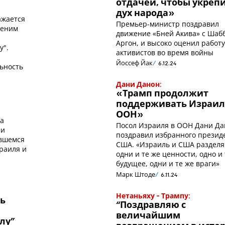
отдачей, чтобы укреп
дух народа»
ажается
Премьер-министр поздравил
ценим
движение «Бней Акива» с Шабб
х
Аргон, и высоко оценил работ
у".
активистов во время войны
Йоссеф Йак
6.12.24
ьность
Дани Данон:
«Трамп продолжит
поддерживать Израил
ООН»
а
Посол Израиля в ООН Дани Д
 и
поздравил избранного презид
явшемся
США. «Израиль и США раздел
раиля и
одни и те же ценности, одно и
будущее, одни и те же враги»
Марк Штоде
6.11.24
Нетаньяху - Трампу:
ь
“Поздравляю с
величайшим
лу”