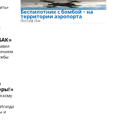
жить»
Беспилотник с бомбой - на
территории аэропорта
Йоссеф Йак
я
БАК»
равил
ачением
ужбы
а
еры!»
йскому
 Исхода
ы и