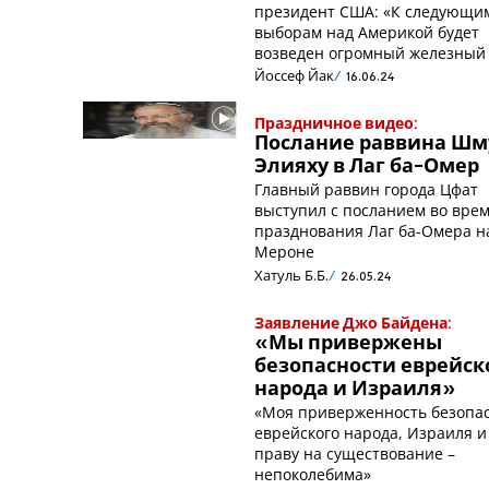
президент США: «К следующи
выборам над Америкой будет
возведен огромный железный 
Йоссеф Йак
16.06.24
Праздничное видео:
Послание раввина Шм
Элияху в Лаг ба-Омер
Главный раввин города Цфат
выступил с посланием во вре
празднования Лаг ба-Омера н
Мероне
Хатуль Б.Б.
26.05.24
Заявление Джо Байдена:
«Мы привержены
безопасности еврейск
народа и Израиля»
«Моя приверженность безопа
еврейского народа, Израиля и
праву на существование –
непоколебима»