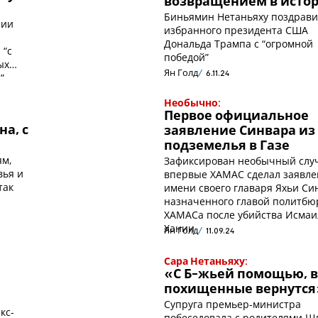
возвращением в исто
р
Биньямин Нетаньяху поздрав
нии
избранного президента США
Дональда Трампа с “огромной
 “с
победой”
ых
Ян Голд
6.11.24
”
Необычно:
Первое официальное
на, с
заявление Синвара из
подземелья в Газе
ям,
Зафиксирован необычный слу
вья и
впервые ХАМАС сделал заявле
так
имени своего главаря Яхьи Си
назначенного главой политбю
ХАМАСа после убийства Исмаи
Хании
Ян Голд
11.09.24
Сара Нетаньяху:
«С Б-жьей помощью, в
похищенные вернутся
Супруга премьер-министра
кс-
побеседовала с родителями Ш