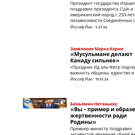
Президент государства Израи
поздравил президента США и
американский народ с 250-ле
независимости Соединённых 
Йоссеф Йак
5.07.26
Заявление Марка Карни:
«Мусульмане делают
Канаду сильнее»
«Праздник Ид аль-Фитр подче
важность общины, единство и
Йоссеф Йак
19.03.26
Биньямин Нетаньяху:
«Вы - пример и образ
жертвенности ради
Родины»
Премьер-министр поздравил
активистов движения «Бней А