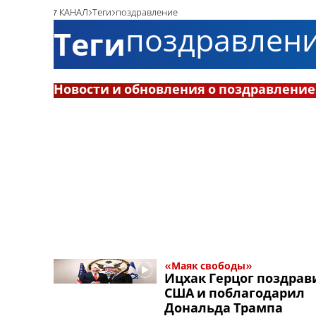
7 КАНАЛ
Теги
поздравление
поздравлен
Теги
Новости и обновления о поздравление
«Маяк свободы»
Ицхак Герцог поздрав
США и поблагодарил
Дональда Трампа