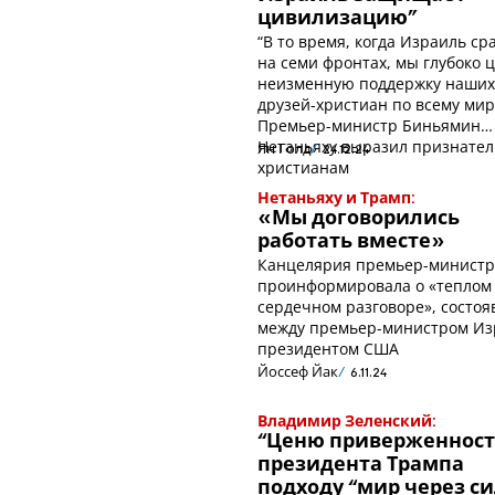
цивилизацию”
“В то время, когда Израиль ср
на семи фронтах, мы глубоко 
неизменную поддержку наши
друзей-христиан по всему мир
Премьер-министр Биньямин
Нетаньяху выразил признател
Ян Голд
24.12.24
христианам
Нетаньяху и Трамп:
«Мы договорились
работать вместе»
Канцелярия премьер-министр
проинформировала о «теплом
сердечном разговоре», состо
между премьер-министром Из
президентом США
Йоссеф Йак
6.11.24
Владимир Зеленский:
“Ценю приверженност
президента Трампа
подходу “мир через си