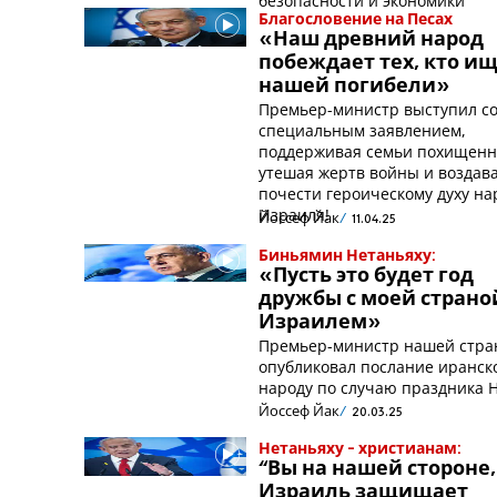
безопасности и экономики
Благословение на Песах
«Наш древний народ
побеждает тех, кто и
нашей погибели»
Премьер-министр выступил с
специальным заявлением,
поддерживая семьи похищенн
утешая жертв войны и воздав
почести героическому духу на
Израиля!
Йоссеф Йак
11.04.25
Биньямин Нетаньяху:
«Пусть это будет год
дружбы с моей страно
Израилем»
Премьер-министр нашей стр
опубликовал послание иранск
народу по случаю праздника 
Йоссеф Йак
20.03.25
Нетаньяху - христианам:
“Вы на нашей стороне,
Израиль защищает