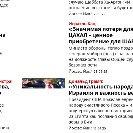
случаю Шаббата Ха-Аргон: «И
идео
поколение восстанет и будет 
Йоссеф Йак
28.11.25
Исраэль Кац:
«Значимая потеря дл
 на
ЦАХАЛ - ценное
приобретение для ША
Министр обороны тепло позд
е
генерал-майора (рез.) с назн
на должность главы Общей сл
безопасности
Йоссеф Йак
28.09.25
стра:
Дональд Трамп:
тва,
«Уникальность народ
о
Израиля и важность в
Президент США пожелав евре
ее
народу счастливого Песаха – и
и,
подчеркнул важность истории
ы
из Египта как послания свобод
веры в Б-га
ению
Йоссеф Йак
13.04.25