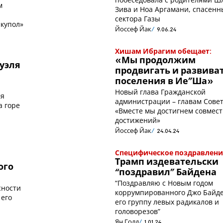
м
Зива и Ноа Аргамани, спасенн
сектора Газы
купол»
Йоссеф Йак
9.06.24
Хишам Ибрагим обещает:
«Мы продолжим
уэля
продвигать и развива
поселения в Ие”Ша»
Новый глава Гражданской
мя
администрации – главам Совет
а горе
«Вместе мы достигнем совмес
достижений»
Йоссеф Йак
24.04.24
Специфическое поздравлени
Трамп издевательски
ого
“поздравил” Байдена
“Поздравляю с Новым годом
сности
коррумпированного Джо Байд
 его
его группу левых радикалов и
головорезов”
Ян Голд
1.01.24