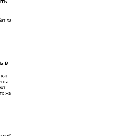
ить
ат Ха-
у
ь в
анон
ента
яют
 то же