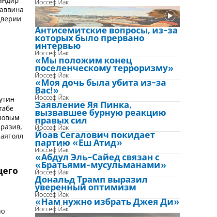
мандир
Йоссеф Йак
раввина
дверии
Антисемитские вопросы, из-за
которых было прервано
интервью
Йоссеф Йак
«Мы положим конец
поселенческому терроризму»
Йоссеф Йак
«Моя дочь была убита из-за
Вас!»
утин
Йоссеф Йак
Заявление Яя Пинка,
табе
вызвавшее бурную реакцию
 новым
правых сил
разив,
Йоссеф Йак
 аятолл
Йоав Сегалович покидает
партию «Еш Атид»
Йоссеф Йак
«Абдул Эль-Сайед связан с
«Братьями-мусульманами»
щего
Йоссеф Йак
Дональд Трамп выразил
и
уверенный оптимизм
Йоссеф Йак
«Нам нужно избрать Джея Ди»
Йоссеф Йак
по