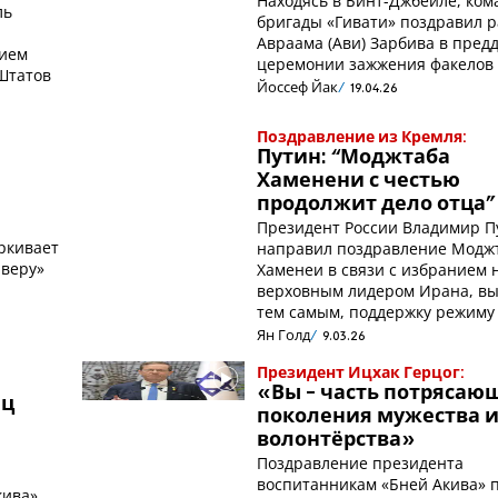
Находясь в Бинт-Джбейле, ко
ль
бригады «Гивати» поздравил 
Авраама (Ави) Зарбива в пред
тием
церемонии зажжения факелов
Штатов
Йоссеф Йак
19.04.26
Поздравление из Кремля:
Путин: “Моджтаба
Хаменени с честью
продолжит дело отца"
Президент России Владимир П
ркивает
направил поздравление Модж
 веру»
Хаменеи в связи с избранием
верховным лидером Ирана, вы
тем самым, поддержку режиму
Ян Голд
9.03.26
Президент Ицхак Герцог:
«Вы - часть потрясаю
ец
поколения мужества 
волонтёрства»
Поздравление президента
воспитанникам «Бней Акива» 
кива»