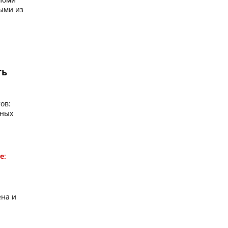
ыми из
ть
ов:
тных
е:
ена и