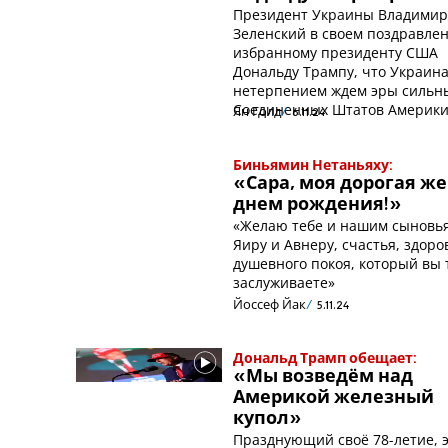
Президент Украины Владими
Зеленский в своем поздравле
избранному президенту США
Дональду Трампу, что Украина
нетерпением ждем эры сильн
Соединенных Штатов Америки
Ян Голд
6.11.24
Биньямин Нетаньяху:
«Сара, моя дорогая же
днем рождения!»
«Желаю тебе и нашим сыновь
Яиру и Авнеру, счастья, здоро
душевного покоя, который вы 
заслуживаете»
Йоссеф Йак
5.11.24
Дональд Трамп обещает:
«Мы возведём над
Америкой железный
купол»
Празднующий своё 78-летие, э