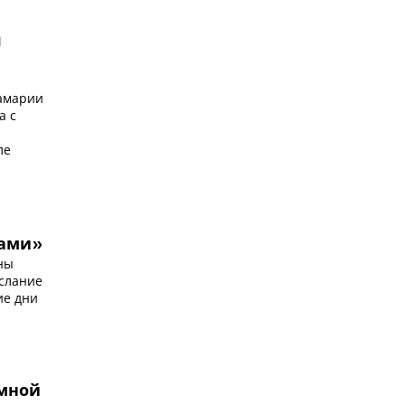
я
Самарии
а с
а
ле
вами»
ны
слание
ие дни
омной