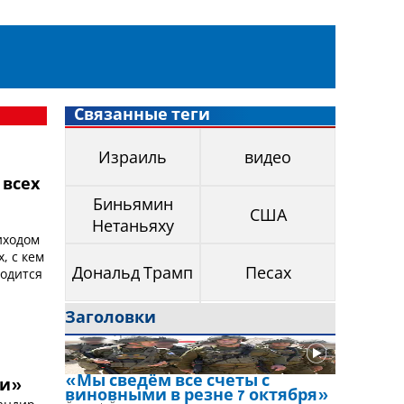
Связанные теги
Израиль
видео
 всех
Биньямин
США
Нетаньяху
иходом
х, с кем
ходится
Дональд Трамп
Песах
Заголовки
«Мы сведём все счеты с
ти»
виновными в резне 7 октября»