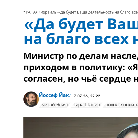
7 КАНАЛ
Израиль
«Да будет Ваша деятельность на благо все
«Да будет Ва
на благо всех 
Министр по делам насл
приходом в политику: «Я 
согласен, но чьё сердце
Йоссеф Йак
7.07.26, 22:22
Амихай Элияху
Шира Шапира
приход в полит