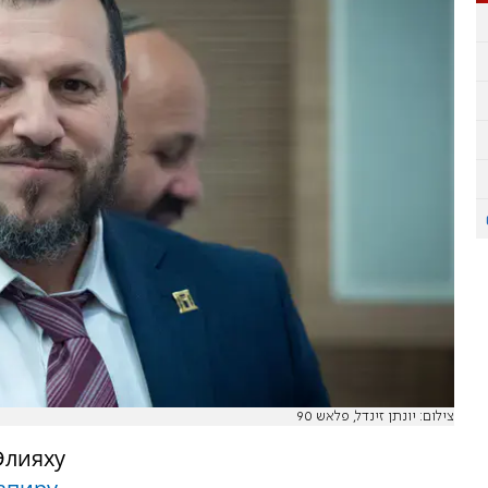
צילום: יונתן זינדל, פלאש 90
Элияху