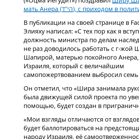
(«Оцма Иегудит») поздравил
Ширу Ша
мать Анера (הי"ד), с приходом в пол
В публикации на своей странице в Fa
Элияху написал: «С тех пор как я всту
должность министра по делам наслед
не раз доводилось работать с г-жой
Шапирой, матерью покойного Анера,
Израиля, который с величайшим
самопожертвованием выбросил семь г
Он отметил, что «Шира занимала ру
была движущей силой проекта по уве
помощью, будет создан в приграничн
«Мои взгляды отличаются от взглядов
будет баллотироваться на предстоящ
народу Израиля, её самоотверженност