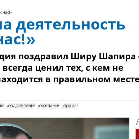
х нас!»
ша деятельность
нас!»
едия поздравил Ширу Шапира 
всегда ценил тех, с кем не
 находится в правильном мест
ику
поздравление
пожелание
Израиль