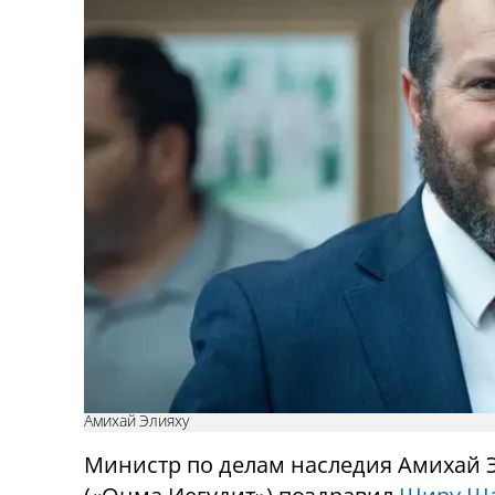
Амихай Элияху
Министр по делам наследия Амихай 