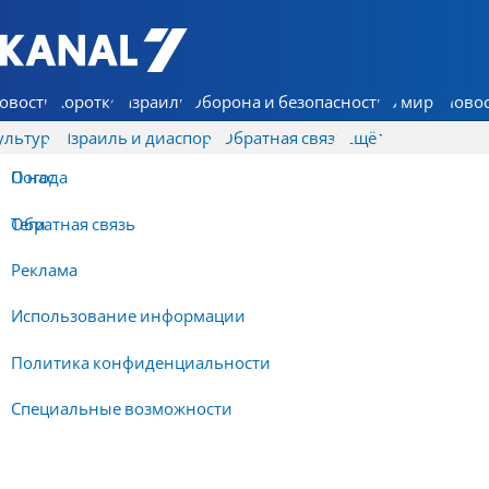
7 КАНАЛ - Аруц Шева
овости
Коротко
Израиль
Оборона и безопасность
В мире
Новос
ультура
Израиль и диаспора
Обратная связь
Ещё
О нас
Погода
Обратная связь
Теги
Реклама
Использование информации
Политика конфиденциальности
Специальные возможности