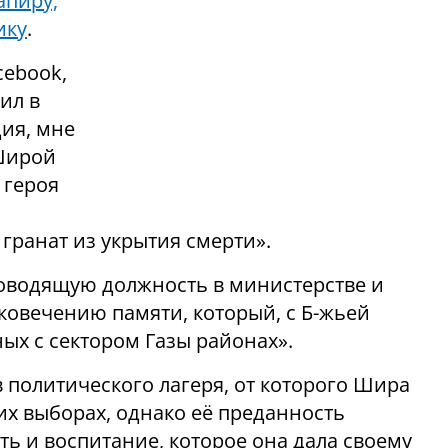
пиру,
итику
.
cebook,
пил в
ия, мне
 Широй
 героя
ранат из укрытия смерти».
ководящую должность в министерстве и
ковечению памяти, который, с Б-жьей
ых с сектором Газы районах».
 политического лагеря, от которого Шира
их выборах, однако её преданность
ь и воспитание, которое она дала своему