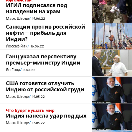
Афганистан:
ИГИЛ подписался под
нападении на храм
Марк Штоде
19.06.22
Санкции против российской
нефти – прибыль для
Индии?
Йоссеф Йак
16.06.22
Ганц указал перспективу
премьер-министру Индии
Ян Голд
2.06.22
США готовятся отлучить
Индию от российской груди
Марк Штоде
19.05.22
Что будет кушать мир
Индия нанесла удар под дых
Марк Штоде
17.05.22