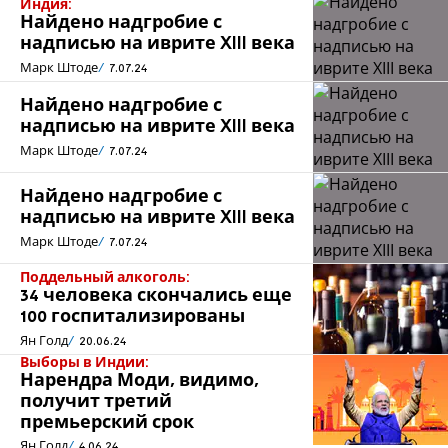
Индия:
Найдено надгробие с
надписью на иврите XIII века
Марк Штоде
7.07.24
Найдено надгробие с
надписью на иврите XIII века
Марк Штоде
7.07.24
Найдено надгробие с
надписью на иврите XIII века
Марк Штоде
7.07.24
Поддельный алкоголь:
34 человека скончались еще
100 госпитализированы
Ян Голд
20.06.24
Выборы в Индии:
Нарендра Моди, видимо,
получит третий
премьерский срок
Ян Голд
4.06.24