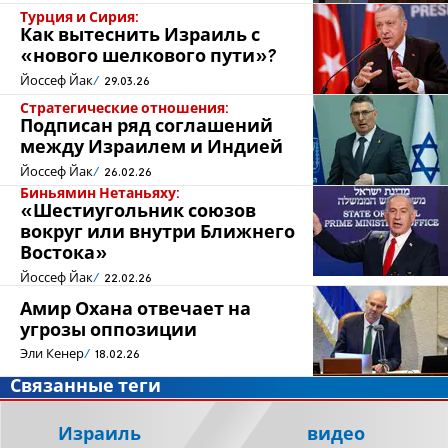
Турция и Сирия:
Как вытеснить Израиль с
«нового шелкового пути»?
Йоссеф Йак
29.03.26
Стратегические отношения:
Подписан ряд соглашений
между Израилем и Индией
Йоссеф Йак
26.02.26
Биньямин Нетаньяху:
«Шестиугольник союзов
вокруг или внутри Ближнего
Востока»
Йоссеф Йак
22.02.26
Амир Охана отвечает на
угрозы оппозиции
Эли Кенер
18.02.26
Связанные теги
Израиль
видео