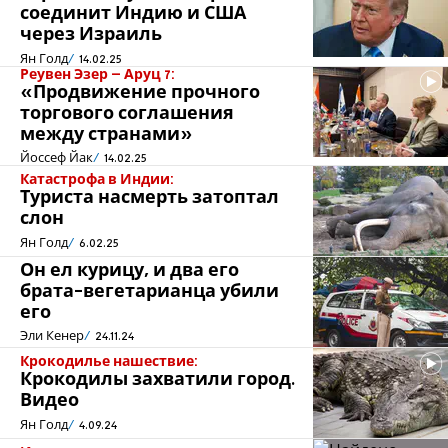
соединит Индию и США
через Израиль
Ян Голд
14.02.25
Реувен Эзер – Аруц 7:
«Продвижение прочного
торгового соглашения
между странами»
Йоссеф Йак
14.02.25
Катастрофа в Индии:
Туриста насмерть затоптал
слон
Ян Голд
6.02.25
Он ел курицу, и два его
брата-вегетарианца убили
его
Эли Кенер
24.11.24
Крокодилье нашествие:
Крокодилы захватили город.
Видео
Ян Голд
4.09.24