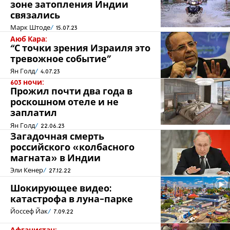
зоне затопления Индии
связались
Марк Штоде
15.07.23
Аюб Кара:
“С точки зрения Израиля это
тревожное событие”
Ян Голд
4.07.23
603 ночи:
Прожил почти два года в
роскошном отеле и не
заплатил
Ян Голд
22.06.23
Загадочная смерть
российского «колбасного
магната» в Индии
Эли Кенер
27.12.22
Шокирующее видео:
катастрофа в луна-парке
Йоссеф Йак
7.09.22