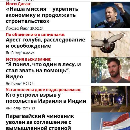
Йоси Даган:
«Наша миссия – укрепить
экономику и продолжать
строительство»
Йоссеф Йак
25.02.24
По обвинению в шпионаже:
Арест голубя, расследование
и освобождение
Ян Голд
8.02.24
История выживания:
“Я понял, что один в лесу, и
стал звать на помощь”.
Видео
Ян Голд
9.01.24
Установлены двое подозреваемых:
Кто устроил взрыв у
посольства Израиля в Индии
Ян Голд
27.12.23
Парагвайский чиновник
уволен за соглашение с
вымышленной страной