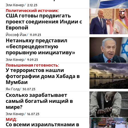
Эли Кенер
2.12.23
Политический источник:
США готовы продвигать
проект соединения Индии с
Европой
Йоссеф Йак
11.09.23
Нетаньяху представил
«беспрецедентную
прорывную инициативу»
Эли Кенер
9.09.23
Повышенная готовность:
У террористов нашли
фотографии дома Хабада в
Мумбаи
Ян Голд
30.07.23
Сколько зарабатывает
самый богатый нищий в
мире?
Эли Кенер
16.07.23
МИД:
Со всеми израильтянами в