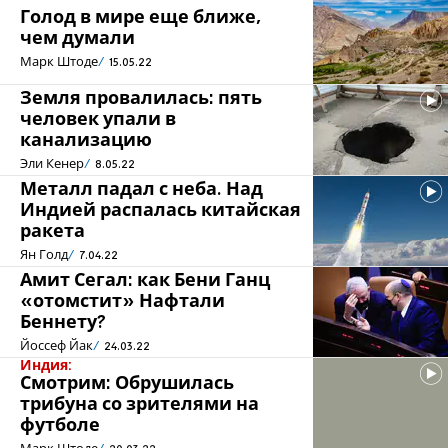
Голод в мире еще ближе,
чем думали
Марк Штоде
15.05.22
Земля провалилась: пять
человек упали в
канализацию
Эли Кенер
8.05.22
Металл падал с неба. Над
Индией распалась китайская
ракета
Ян Голд
7.04.22
Амит Сегал: как Бени Ганц
«отомстит» Нафтали
Беннету?
Йоссеф Йак
24.03.22
Индия:
Смотрим: Обрушилась
трибуна со зрителями на
футболе