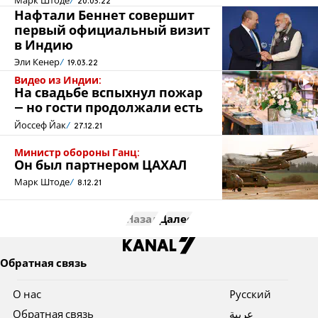
Марк Штоде
20.03.22
Нафтали Беннет совершит
первый официальный визит
в Индию
Эли Кенер
19.03.22
Видео из Индии:
На свадьбе вспыхнул пожар
– но гости продолжали есть
Йоссеф Йак
27.12.21
Министр обороны Ганц:
Он был партнером ЦАХАЛ
Марк Штоде
8.12.21
Назад
Далее
Обратная связь
О нас
Pусский
Обратная связь
عربية