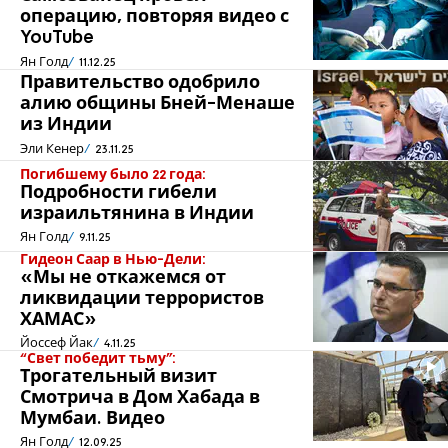
операцию, повторяя видео с
YouTube
Ян Голд
11.12.25
Правительство одобрило
алию общины Бней-Менаше
из Индии
Эли Кенер
23.11.25
Погибшему было 22 года:
Подробности гибели
израильтянина в Индии
Ян Голд
9.11.25
Гидеон Саар в Нью-Дели:
«Мы не откажемся от
ликвидации террористов
ХАМАС»
Йоссеф Йак
4.11.25
“Свет победит тьму”:
Трогательный визит
Смотрича в Дом Хабада в
Мумбаи. Видео
Ян Голд
12.09.25