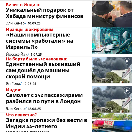
Визит в Индию:
Уникальный подарок от
Хабада министру финансов
Эли Кенер
10.09.25
Иранцы шокированы:
«Наши компьютерные
системы «работали» на
Израиль?!»
Йоссеф Йак
3.07.25
На борту было 242 человека:
Единственный выживший
сам дошёл до машины
скорой помощи
Ян Голд
12.06.25
Индия:
Самолет с 242 пассажирами
разбился по пути в Лондон
Эли Кенер
12.06.25
Что известно?
Загадка пропажи без вести в
Индии 44-летнего