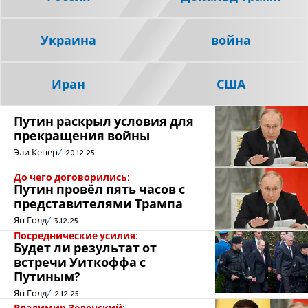
Украина
война
Иран
США
Путин раскрыл условия для
прекращения войны
Эли Кенер
20.12.25
До чего договорились:
Путин провёл пять часов с
представителями Трампа
Ян Голд
3.12.25
Посреднические усилия:
Будет ли результат от
встречи Уиткоффа с
Путиным?
Ян Голд
2.12.25