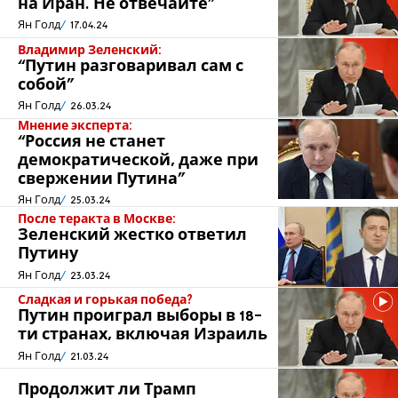
на Иран. Не отвечайте”
Ян Голд
17.04.24
Владимир Зеленский:
“Путин разговаривал сам с
собой”
Ян Голд
26.03.24
Мнение эксперта:
“Россия не станет
демократической, даже при
свержении Путина”
Ян Голд
25.03.24
После теракта в Москве:
Зеленский жестко ответил
Путину
Ян Голд
23.03.24
Сладкая и горькая победа?
Путин проиграл выборы в 18-
ти странах, включая Израиль
Ян Голд
21.03.24
Продолжит ли Трамп