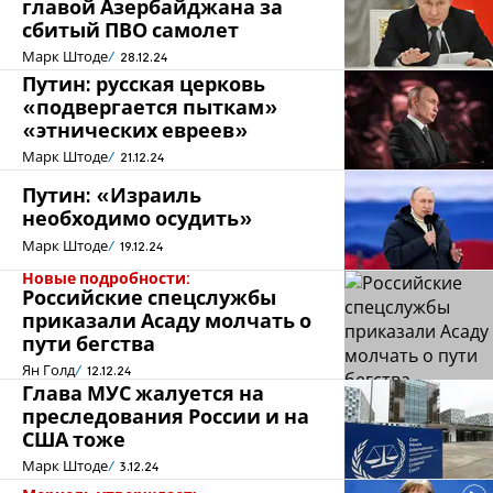
главой Азербайджана за
сбитый ПВО самолет
Марк Штоде
28.12.24
Путин: русская церковь
«подвергается пыткам»
«этнических евреев»
Марк Штоде
21.12.24
Путин: «Израиль
необходимо осудить»
Марк Штоде
19.12.24
Новые подробности:
Российские спецслужбы
приказали Асаду молчать о
пути бегства
Ян Голд
12.12.24
Глава МУС жалуется на
преследования России и на
США тоже
Марк Штоде
3.12.24