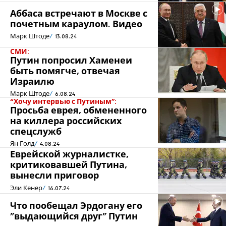
Аббаса встречают в Москве с
почетным караулом. Видео
Марк Штоде
13.08.24
СМИ:
Путин попросил Хаменеи
быть помягче, отвечая
Израилю
Марк Штоде
6.08.24
“Хочу интервью с Путиным”:
Просьба еврея, обмененного
на киллера российских
спецслужб
Ян Голд
4.08.24
Еврейской журналистке,
критиковавшей Путина,
вынесли приговор
Эли Кенер
16.07.24
Что пообещал Эрдогану его
"выдающийся друг" Путин