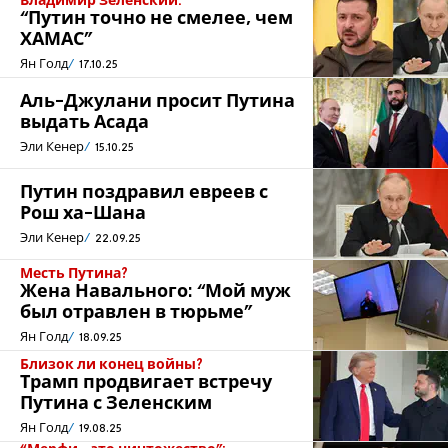
Владимир Зеленский:
“Путин точно не смелее, чем
ХАМАС”
Ян Голд
17.10.25
Аль-Джулани просит Путина
выдать Асада
Эли Кенер
15.10.25
Путин поздравил евреев с
Рош ха-Шана
Эли Кенер
22.09.25
Месть Путина?
Жена Навального: “Мой муж
был отравлен в тюрьме”
Ян Голд
18.09.25
Близок ли конец войны?
Трамп продвигает встречу
Путина с Зеленским
Ян Голд
19.08.25