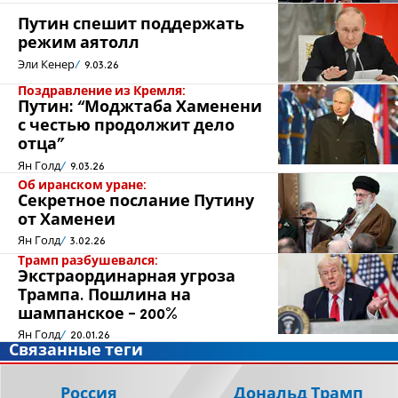
Путин спешит поддержать
режим аятолл
Эли Кенер
9.03.26
Поздравление из Кремля:
Путин: “Моджтаба Хаменени
с честью продолжит дело
отца"
Ян Голд
9.03.26
Об иранском уране:
Секретное послание Путину
от Хаменеи
Ян Голд
3.02.26
Трамп разбушевался:
Экстраординарная угроза
Трампа. Пошлина на
шампанское - 200%
Ян Голд
20.01.26
Связанные теги
Россия
Дональд Трамп