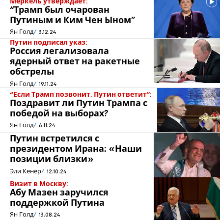
Меркель утверждает:
“Трамп был очарован
Путиным и Ким Чен Ыном”
Ян Голд
3.12.24
Путин подписал указ:
Россия легализовала
ядерный ответ на ракетные
обстрелы
Ян Голд
19.11.24
“Если Трамп позвонит, Путин ответит”:
Поздравит ли Путин Трампа с
победой на выборах?
Ян Голд
6.11.24
Путин встретился с
президентом Ирана: «Наши
позиции близки»
Эли Кенер
12.10.24
Визит в Москву:
Абу Мазен заручился
поддержкой Путина
Ян Голд
13.08.24