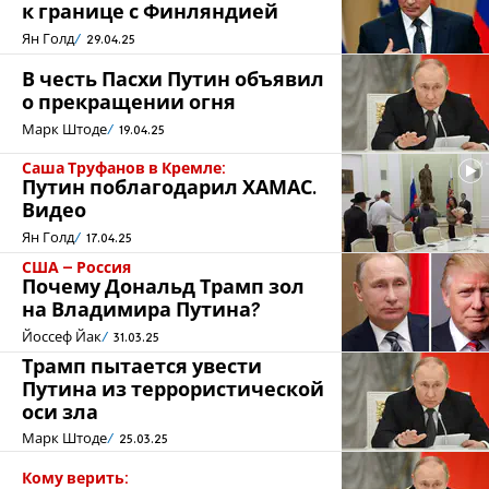
к границе с Финляндией
Ян Голд
29.04.25
В честь Пасхи Путин объявил
о прекращении огня
Марк Штоде
19.04.25
Саша Труфанов в Кремле:
Путин поблагодарил ХАМАС.
Видео
Ян Голд
17.04.25
США – Россия
Почему Дональд Трамп зол
на Владимира Путина?
Йоссеф Йак
31.03.25
Трамп пытается увести
Путина из террористической
оси зла
Марк Штоде
25.03.25
Кому верить: