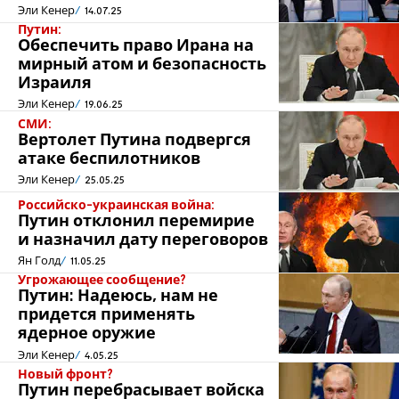
Эли Кенер
14.07.25
Путин:
Обеспечить право Ирана на
мирный атом и безопасность
Израиля
Эли Кенер
19.06.25
СМИ:
Вертолет Путина подвергся
атаке беспилотников
Эли Кенер
25.05.25
Российско-украинская война:
Путин отклонил перемирие
и назначил дату переговоров
Ян Голд
11.05.25
Угрожающее сообщение?
Путин: Надеюсь, нам не
придется применять
ядерное оружие
Эли Кенер
4.05.25
Новый фронт?
Путин перебрасывает войска