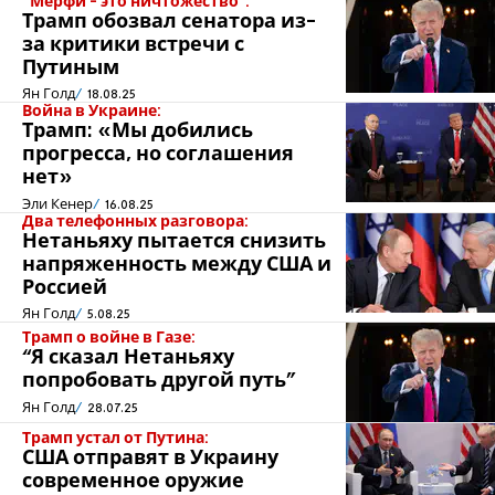
“Мерфи - это ничтожество”:
Трамп обозвал сенатора из-
за критики встречи с
Путиным
Ян Голд
18.08.25
Война в Украине:
Трамп: «Мы добились
прогресса, но соглашения
нет»
Эли Кенер
16.08.25
Два телефонных разговора:
Нетаньяху пытается снизить
напряженность между США и
Россией
Ян Голд
5.08.25
Трамп о войне в Газе:
“Я сказал Нетаньяху
попробовать другой путь”
Ян Голд
28.07.25
Трамп устал от Путина:
США отправят в Украину
современное оружие