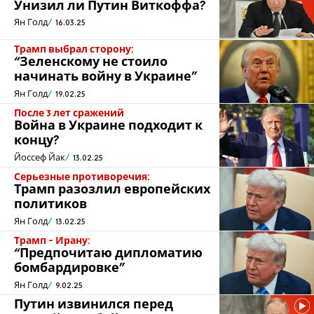
Унизил ли Путин Виткоффа?
Ян Голд
16.03.25
Трамп выбрал сторону:
“Зеленскому не стоило
начинать войну в Украине”
Ян Голд
19.02.25
После 3 лет сражений
Война в Украине подходит к
концу?
Йоссеф Йак
13.02.25
Серьезные противоречия:
Трамп разозлил европейских
политиков
Ян Голд
13.02.25
Трамп - Ирану:
“Предпочитаю дипломатию
бомбардировке”
Ян Голд
9.02.25
Путин извинился перед