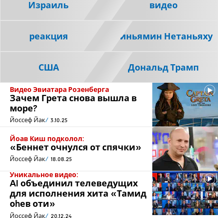
Израиль
видео
реакция
Биньямин Нетаньяху
США
Дональд Трамп
Видео Эвиатара Розенберга
Зачем Грета снова вышла в
море?
Йоссеф Йак
3.10.25
Йоав Киш подколол:
«Беннет очнулся от спячки»
Йоссеф Йак
18.08.25
Уникальное видео:
AI объединил телеведущих
для исполнения хита «Тамид
оhев оти»
Йоссеф Йак
20.12.24