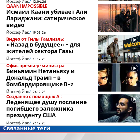
Йоссеф Йак
12.04.26
QAANI IMPOSSIBLE
Исмаил Каани убивает Али
Лариджани: сатирическое
видео
Йоссеф Йак
19.03.26
Видео от Гилы Гамлиэль:
«Назад в будущее» - для
жителей сектора Газы
Йоссеф Йак
30.12.25
Офис премьер-министра:
Биньямин Нетаньяху и
Дональд Трамп - в
бомбардировщике B-2
Йоссеф Йак
24.12.25
Созданно с помощью AI:
Леденящее душу послание
погибшего заложника
президенту США
Йоссеф Йак
23.12.25
Связанные теги