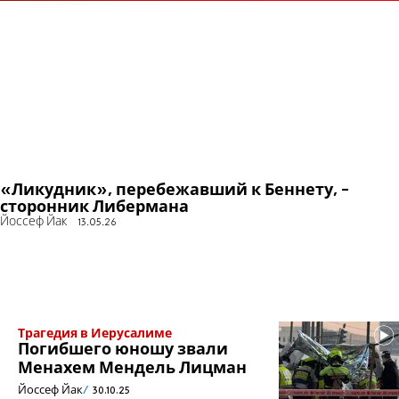
«Ликудник», перебежавший к Беннету, -
сторонник Либермана
Йоссеф Йак
13.05.26
Трагедия в Иерусалиме
Погибшего юношу звали
Менахем Мендель Лицман
Йоссеф Йак
30.10.25