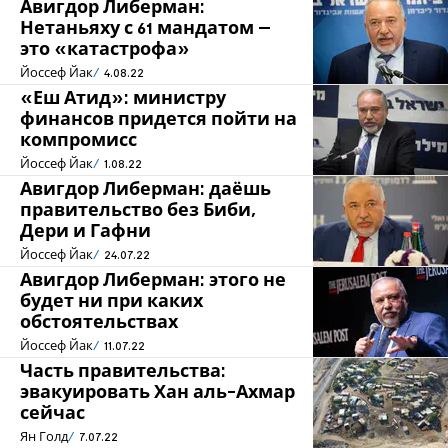
Авигдор Либерман:
Нетаньяху с 61 мандатом –
это «катастрофа»
Йоссеф Йак
4.08.22
«Еш Атид»: министру
финансов придется пойти на
компромисс
Йоссеф Йак
1.08.22
Авигдор Либерман: даёшь
правительство без Биби,
Дери и Гафни
Йоссеф Йак
24.07.22
Авигдор Либерман: этого не
будет ни при каких
обстоятельствах
Йоссеф Йак
11.07.22
Часть правительства:
эвакуировать Хан аль-Ахмар
сейчас
Ян Голд
7.07.22