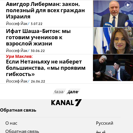
Авигдор Либерман: закон,
полезный для всех граждан
Израиля
Йоссеф Йак
3.07.22
Ифат Шаша-Битон: мы
готовим учеников к
взрослой жизни
Йоссеф Йак
30.06.22
Ури Маклев:
Если Нетаньяху не наберет
большинства, «мы проявим
гибкость»
Йоссеф Йак
26.06.22
Назад
Далее
Обратная связь
О нас
Pусский
Обратная связь
عربية