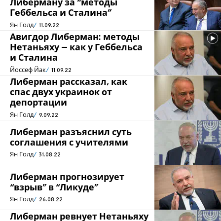
Либерману за “методы
Геббельса и Сталина”
Ян Голд
11.09.22
Авигдор Либерман: методы
Нетаньяху – как у Геббельса
и Сталина
Йоссеф Йак
11.09.22
Либерман рассказал, как
спас двух украинок от
депортации
Ян Голд
9.09.22
Либерман разъяснил суть
соглашения с учителями
Ян Голд
31.08.22
Либерман прогнозирует
“взрыв” в “Ликуде”
Ян Голд
26.08.22
Либерман ревнует Нетаньяху