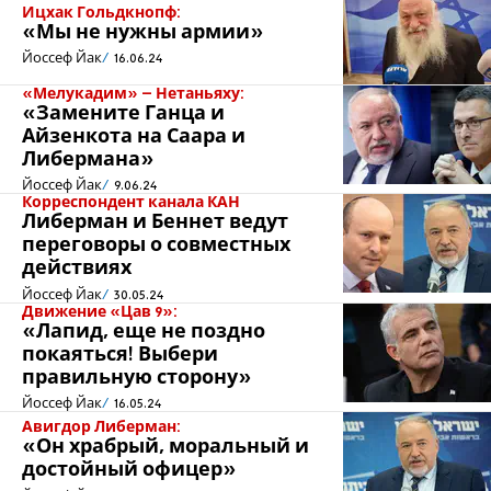
Ицхак Гольдкнопф:
«Мы не нужны армии»
Йоссеф Йак
16.06.24
«Мелукадим» – Нетаньяху:
«Замените Ганца и
Айзенкота на Саара и
Либермана»
Йоссеф Йак
9.06.24
Корреспондент канала КАН
Либерман и Беннет ведут
переговоры о совместных
действиях
Йоссеф Йак
30.05.24
Движение «Цав 9»:
«Лапид, еще не поздно
покаяться! Выбери
правильную сторону»
Йоссеф Йак
16.05.24
Авигдор Либерман:
«Он храбрый, моральный и
достойный офицер»