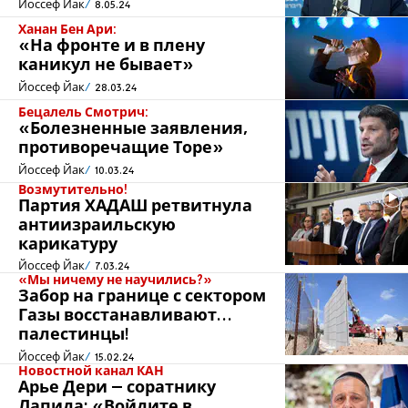
Йоссеф Йак
8.05.24
Ханан Бен Ари:
«На фронте и в плену
каникул не бывает»
Йоссеф Йак
28.03.24
Бецалель Смотрич:
«Болезненные заявления,
противоречащие Торе»
Йоссеф Йак
10.03.24
Возмутительно!
Партия ХАДАШ ретвитнула
антиизраильскую
карикатуру
Йоссеф Йак
7.03.24
«Мы ничему не научились?»
Забор на границе с сектором
Газы восстанавливают…
палестинцы!
Йоссеф Йак
15.02.24
Новостной канал КАН
Арье Дери – соратнику
Лапида: «Войдите в