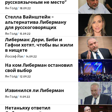
русскоязычным не место”
Ян Голд
18.09.22
Стелла Вайнштейн -
альтернатива Либерману
для русскоговорящих
Ян Голд
15.09.22
Либерман: Дери, Биби и
Гафни хотят, чтобы вы жили
в нищете
Йоссеф Йак
14.09.22
На ком Либерман остановил
свой выбор
Ян Голд
12.09.22
Извинился ли Либерман
Ян Голд
11.09.22
Нетаньяху ответил