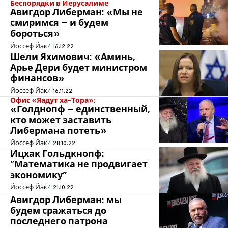
Беспорядки в Иерусалиме
Авигдор Либерман: «Мы не
смиримся – и будем
бороться»
Йоссеф Йак
16.12.22
Шели Яхимович: «Аминь,
Арье Дери будет министром
финансов»
Йоссеф Йак
16.11.22
Офис «Яадут ха-Тора»:
«Голднопф – единственный,
кто может заставить
Либермана потеть»
Йоссеф Йак
28.10.22
Ицхак Гольдкнопф:
"Математика не продвигает
экономику"
Йоссеф Йак
21.10.22
Авигдор Либерман: мы
будем сражаться до
последнего патрона