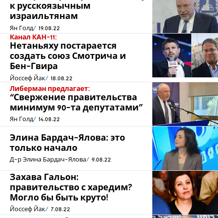
к русскоязычным
израильтянам
Ян Голд
19.08.22
Канал КАН-11:
Нетаньяху постарается
создать союз Смотрича и
Бен-Гвира
Йоссеф Йак
18.08.22
Либерман предлагает:
“Свержение правительства
минимум 90-та депутатами”
Ян Голд
14.08.22
Элина Бардач-Ялова: это
только начало
Д-р Элина Бардач-Ялова
9.08.22
Захава Гальон:
правительство с харедим?
Могло бы быть круто!
Йоссеф Йак
7.08.22