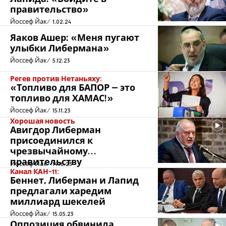
правительство»
Йоссеф Йак
1.02.24
Яаков Ашер: «Меня пугают
улыбки Либермана»
Йоссеф Йак
5.12.23
Регев против Нетаньяху:
«Топливо для БАПОР – это
топливо для ХАМАС!»
Йоссеф Йак
15.11.23
Хорошая новость
Авигдор Либерман
присоединился к
чрезвычайному
правительству
Йоссеф Йак
14.10.23
Канал КАН-11:
Беннет, Либерман и Лапид
предлагали харедим
миллиард шекелей
Йоссеф Йак
15.05.23
Оппозиция обвинила