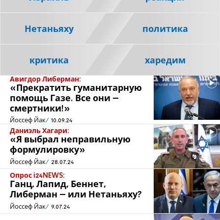
Нетаньяху
политика
критика
харедим
Авигдор Либерман:
«Прекратить гуманитарную
помощь Газе. Все они –
смертники!»
Йоссеф Йак
10.09.24
Даниэль Хагари:
«Я выбрал неправильную
формулировку»
Йоссеф Йак
28.07.24
Опрос i24NEWS:
Ганц, Лапид, Беннет,
Либерман – или Нетаньяху?
Йоссеф Йак
9.07.24