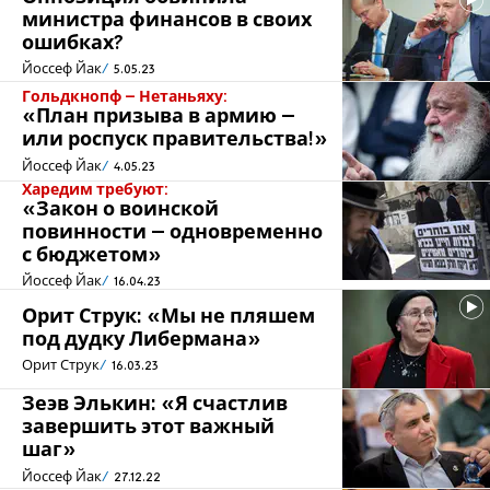
министра финансов в своих
ошибках?
Йоссеф Йак
5.05.23
Гольдкнопф – Нетаньяху:
«План призыва в армию –
или роспуск правительства!»
Йоссеф Йак
4.05.23
Харедим требуют:
«Закон о воинской
повинности – одновременно
с бюджетом»
Йоссеф Йак
16.04.23
Орит Струк: «Мы не пляшем
под дудку Либермана»
Орит Струк
16.03.23
Зеэв Элькин: «Я счастлив
завершить этот важный
шаг»
Йоссеф Йак
27.12.22