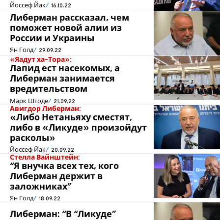
Йоссеф Йак
16.10.22
Либерман рассказал, чем
поможет новой алии из
России и Украины
Ян Голд
29.09.22
«Яадут ха-Тора»:
Лапид ест насекомых, а
Либерман занимается
вредительством
Марк Штоде
21.09.22
Авигдор Либерман:
«Либо Нетаньяху сместят,
либо в «Ликуде» произойдут
расколы»
Йоссеф Йак
20.09.22
Стелла Вайнштейн:
“Я внучка всех тех, кого
Либерман держит в
заложниках”
Ян Голд
18.09.22
Либерман: “В “Ликуде”