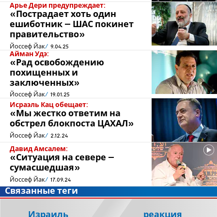
Арье Дери предупреждает:
«Пострадает хоть один
ешиботник – ШАС покинет
правительство»
Йоссеф Йак
9.04.25
Айман Удэ:
«Рад освобождению
похищенных и
заключенных»
Йоссеф Йак
19.01.25
Исраэль Кац обещает:
«Мы жестко ответим на
обстрел блокпоста ЦАХАЛ»
Йоссеф Йак
2.12.24
Давид Амсалем:
«Ситуация на севере –
сумасшедшая»
Йоссеф Йак
17.09.24
Связанные теги
Израиль
реакция