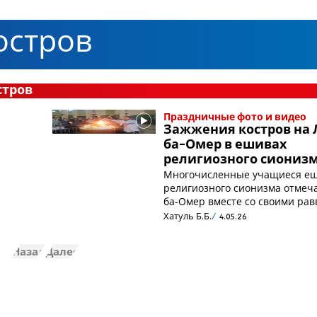
остров
стров
Праздничные фото и видео
Зажжения костров на 
ба-Омер в ешивах
религиозного сиониз
Многочисленные учащиеся е
религиозного сионизма отмеч
ба-Омер вместе со своими ра
Хатуль Б.Б.
4.05.26
Назад
Далее