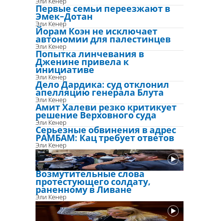
Эли Кенер
Первые семьи переезжают в
Эмек-Дотан
Эли Кенер
Йорам Коэн не исключает
автономии для палестинцев
Эли Кенер
Попытка линчевания в
Дженине привела к
инициативе
Эли Кенер
Дело Дардика: суд отклонил
апелляцию генерала Блута
Эли Кенер
Амит Халеви резко критикует
решение Верховного суда
Эли Кенер
Серьезные обвинения в адрес
РАМБАМ: Кац требует ответов
Эли Кенер
Возмутительные слова
протестующего солдату,
раненному в Ливане
Эли Кенер