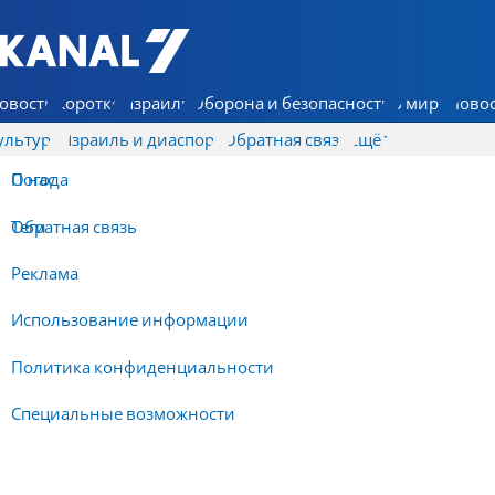
7 КАНАЛ - Аруц Шева
овости
Коротко
Израиль
Оборона и безопасность
В мире
Новос
ультура
Израиль и диаспора
Обратная связь
Ещё
О нас
Погода
Обратная связь
Теги
Реклама
Использование информации
Политика конфиденциальности
Специальные возможности