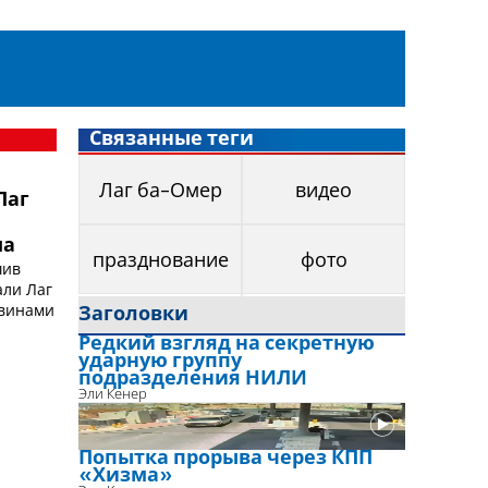
Связанные теги
Лаг ба-Омер
видео
Лаг
ма
празднование
фото
шив
али Лаг
ввинами
Заголовки
Редкий взгляд на секретную
ударную группу
подразделения НИЛИ
Эли Кенер
Попытка прорыва через КПП
«Хизма»