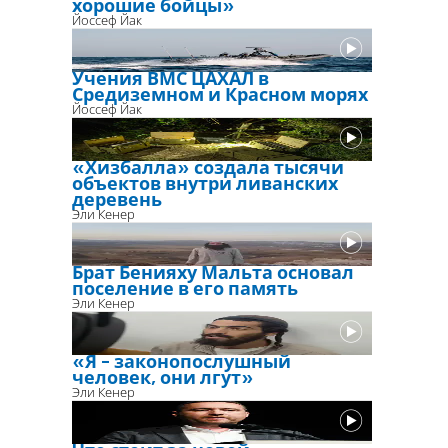
хорошие бойцы»
Йоссеф Йак
Учения ВМС ЦАХАЛ в
Средиземном и Красном морях
Йоссеф Йак
«Хизбалла» создала тысячи
объектов внутри ливанских
деревень
Эли Кенер
Брат Бенияху Мальта основал
поселение в его память
Эли Кенер
«Я - законопослушный
человек, они лгут»
Эли Кенер