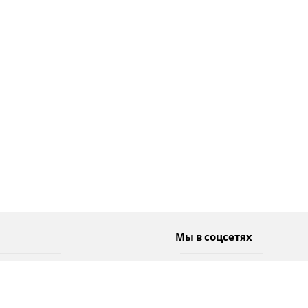
Мы в соцсетях
Спорт
Twitter
Погода
Facebook
Тэги
Instagram