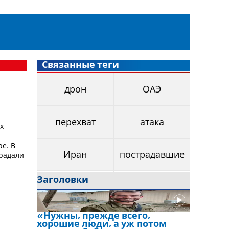
Связанные теги
дрон
ОАЭ
перехват
атака
х
ре. В
традали
Иран
пострадавшие
Заголовки
«Нужны, прежде всего,
хорошие люди, а уж потом