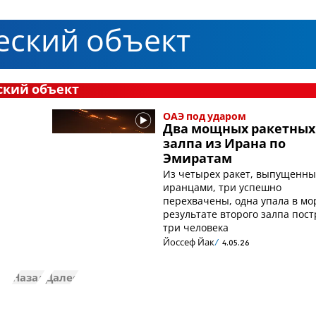
ский объект
ский объект
ОАЭ под ударом
Два мощных ракетных
залпа из Ирана по
Эмиратам
Из четырех ракет, выпущенны
иранцами, три успешно
перехвачены, одна упала в мо
результате второго залпа пос
три человека
Йоссеф Йак
4.05.26
Назад
Далее