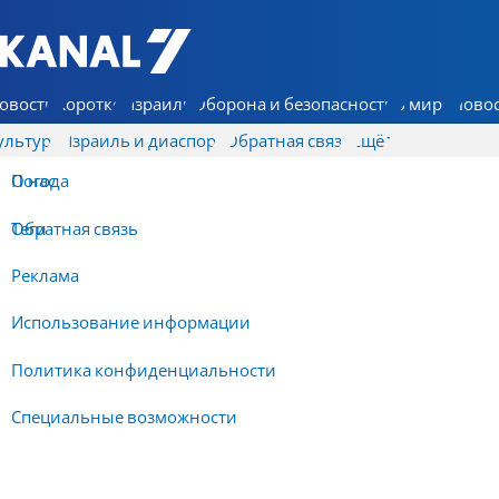
7 КАНАЛ - Аруц Шева
овости
Коротко
Израиль
Оборона и безопасность
В мире
Новос
ультура
Израиль и диаспора
Обратная связь
Ещё
О нас
Погода
Обратная связь
Теги
Реклама
Использование информации
Политика конфиденциальности
Специальные возможности