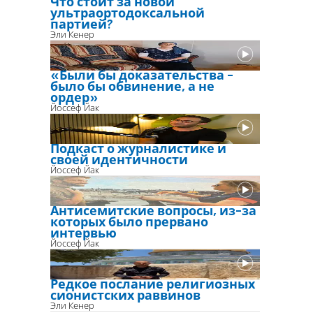
Что стоит за новой
ультраортодоксальной
партией?
Эли Кенер
«Были бы доказательства -
было бы обвинение, а не
ордер»
Йоссеф Йак
Подкаст о журналистике и
своей идентичности
Йоссеф Йак
Антисемитские вопросы, из-за
которых было прервано
интервью
Йоссеф Йак
Редкое послание религиозных
сионистских раввинов
Эли Кенер