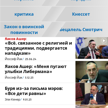
критика
Кнессет
Закон о воинской
Бецалель Смотрич
повинности
Яаков Ашер:
«Всё, связанное с религией и
традициями, подвергается
нападкам»
Йоссеф Йак
25.06.24
Яаков Ашер: «Меня пугают
улыбки Либермана»
Йоссеф Йак
5.12.23
Буря из-за письма мэров:
«Все дети равны»
Эли Кенер
9.01.23