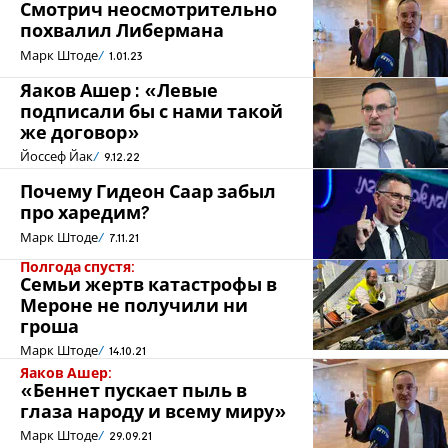
Смотрич неосмотрительно
похвалил Либермана
Марк Штоде
1.01.23
Яаков Ашер : «Левые
подписали бы с нами такой
же договор»
Йоссеф Йак
9.12.22
Почему Гидеон Саар забыл
про харедим?
Марк Штоде
7.11.21
Полгода спустя:
Семьи жертв катастрофы в
Мероне не получили ни
гроша
Марк Штоде
14.10.21
Яаков Ашер:
«Беннет пускает пыль в
глаза народу и всему миру»
Марк Штоде
29.09.21