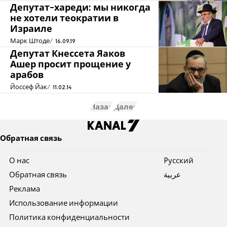
Депутат-хареди: мы никогда
не хотели теократии в
Израиле
Марк Штоде
16.09.19
Депутат Кнессета Яаков
Ашер просит прощение у
арабов
Йоссеф Йак
11.02.14
Назад
Далее
Обратная связь
О нас
Pусский
Обратная связь
عربية
Реклама
Использование информации
Политика конфиденциальности