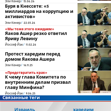
Эли Кенер
15.06.26
Буря в Кнессете: «5
миллиардов на коррупцию и
активистов»
Эли Кенер
22.03.26
«Мы тоже этого ожидаем»
Яаков Ашер резко ответил
Яриву Левину
Йоссеф Йак
11.02.26
Протест харедим перед
домом Яакова Ашера
Эли Кенер
16.11.25
«Предотвратить крах»
К чему глава Комитета по
внутренним делам призвал
главу Минфина?
Йоссеф Йак
9.06.25
Связанные теги
Израиль
харедим