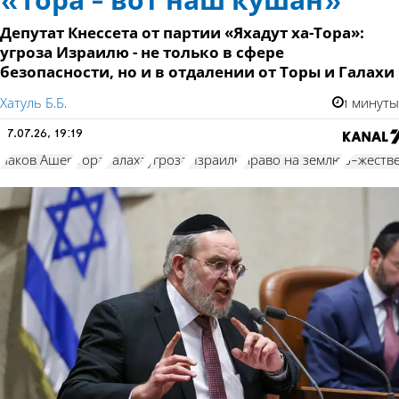
«Тора - вот наш кушан»
Депутат Кнессета от партии «Яхадут ха-Тора»:
угроза Израилю - не только в сфере
безопасности, но и в отдалении от Торы и Галахи
Хатуль Б.Б.
1 минуты
7.07.26, 19:19
Яаков Ашер
Тора
Галаха
угроза
Израиль
право на землю
Б-жеств