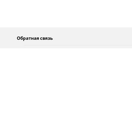
Обратная связь
О нас
Pусский
Обратная связь
عربية
Реклама
Использование информации
Политика конфиденциальности
Специальные возможности
Оповещения
עברית
English