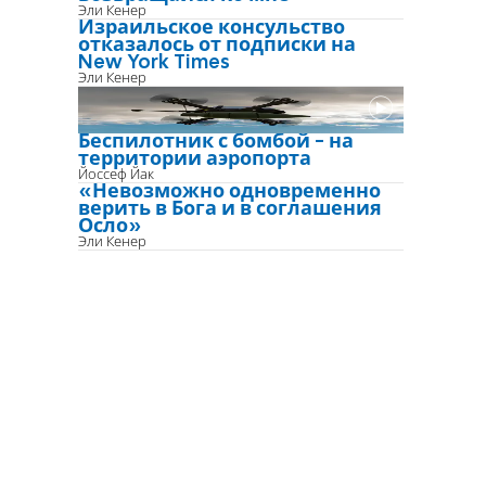
Эли Кенер
Израильское консульство
отказалось от подписки на
New York Times
Эли Кенер
Беспилотник с бомбой - на
территории аэропорта
Йоссеф Йак
«Невозможно одновременно
верить в Бога и в соглашения
Осло»
Эли Кенер