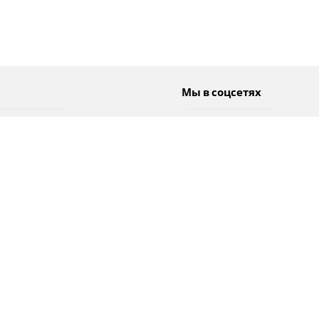
Мы в соцсетях
Спорт
Twitter
Погода
Facebook
Тэги
Instagram
YouTube
TikTok