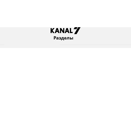
Разделы
Новости
Коротко
Израиль
В мире
Оборона и безопасность
Новости из бывшего СССР
Еврейский мир
Культура
Израиль и диаспора
7 KANAL Ltd. © Все права защищены