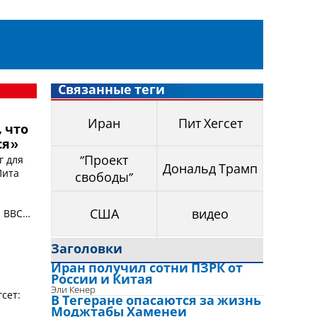
Связанные теги
Иран
Пит Хегсет
, что
ся»
г для
"Проект
Дональд Трамп
Пита
свободы"
а ВВС
США
видео
Заголовки
Иран получил сотни ПЗРК от
России и Китая
Эли Кенер
сет:
В Тегеране опасаются за жизнь
Моджтабы Хаменеи