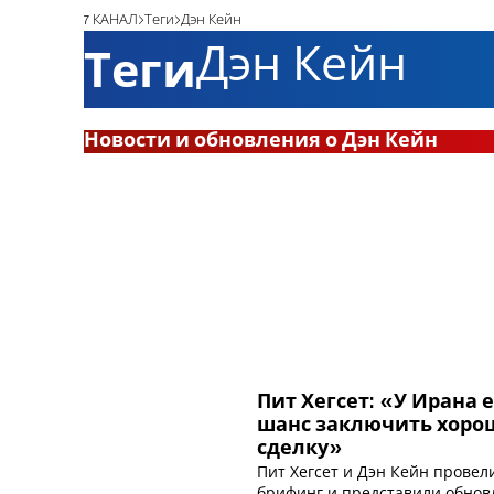
7 КАНАЛ
Теги
Дэн Кейн
Дэн Кейн
Теги
Новости и обновления о Дэн Кейн
Пит Хегсет: «У Ирана 
шанс заключить хор
сделку»
Пит Хегсет и Дэн Кейн провел
брифинг и представили обно