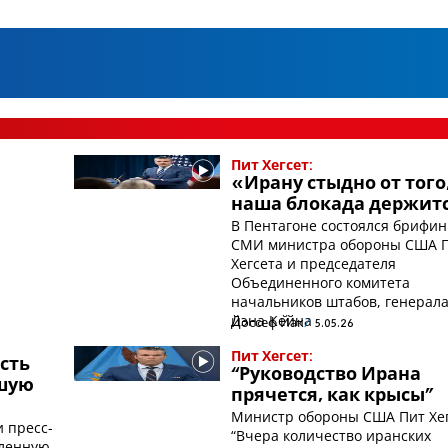
Пит Хегсет:
«Ирану стыдно от того
наша блокада держит
В Пентагоне состоялся брифин
СМИ министра обороны США 
Хегсета и председателя
Объединенного комитета
начальников штабов, генерал
Дэна Кейна
Йоссеф Йак
5.05.26
Пит Хегсет:
есть
“Руководство Ирана
ошую
прячется, как крысы"
Министр обороны США Пит Хег
и пресс-
“Вчера количество иранских
вленную