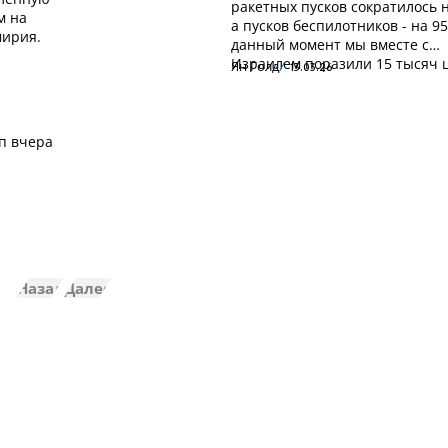
ракетных пусков сократилось 
м на
а пусков беспилотников - на 9
ирия.
данный момент мы вместе с
Израилем поразили 15 тысяч 
Ян Голд
13.03.26
п вчера
Назад
Далее