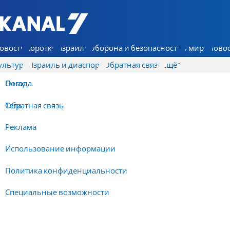
7 КАНАЛ - Аруц Шева
овости
Коротко
Израиль
Оборона и безопасность
В мире
Новос
ультура
Израиль и диаспора
Обратная связь
Ещё
О нас
Погода
Обратная связь
Теги
Реклама
Использование информации
Политика конфиденциальности
Специальные возможности