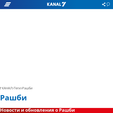
7 КАНАЛ
Теги
Рашби
Рашби
Новости и обновления о Рашби