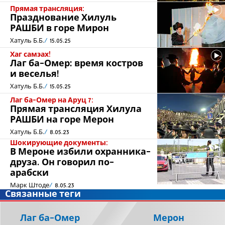
Прямая трансляция:
Празднование Хилуль
РАШБИ в горе Мирон
Хатуль Б.Б.
15.05.25
Хаг самэах!
Лаг ба-Омер: время костров
и веселья!
Хатуль Б.Б.
15.05.25
Лаг ба-Омер на Аруц 7:
Прямая трансляция Хилула
РАШБИ на горе Мерон
Хатуль Б.Б.
8.05.23
Шокирующие документы:
В Мероне избили охранника-
друза. Он говорил по-
арабски
Марк Штоде
8.05.23
Связанные теги
Лаг ба-Омер
Мерон