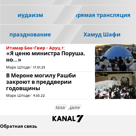
иудаизм
прямая трансляция
празднование
Хамуд Шафи
Итамар Бен-Гвир - Аруц 7:
«Я ценю министра Поруша,
но...»
Марк Штоде
17.01.23
В Мероне могилу Рашби
закроют в преддверии
годовщины
Марк Штоде
9.03.22
Назад
Далее
Обратная связь