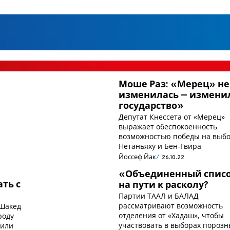
Моше Раз: «Мерец» не
изменилась – измени
государство»
Депутат Кнессета от «Мерец»
выражает обеспокоенность
возможностью победы на выб
Нетаньяху и Бен-Гвира
Йоссеф Йак
26.10.22
«Объединенный списо
ть с
на пути к расколу?
Партии ТААЛ и БАЛАД
рассматривают возможность
 Шакед
отделения от «Хадаш», чтобы
роду
участвовать в выборах порозн
нили