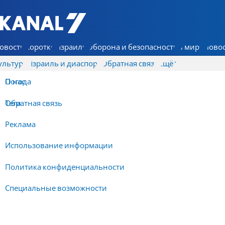
7 КАНАЛ - Аруц Шева
овости
Коротко
Израиль
Оборона и безопасность
В мире
Новос
ультура
Израиль и диаспора
Обратная связь
Ещё
О нас
Погода
Обратная связь
Теги
Реклама
Использование информации
Политика конфиденциальности
Специальные возможности