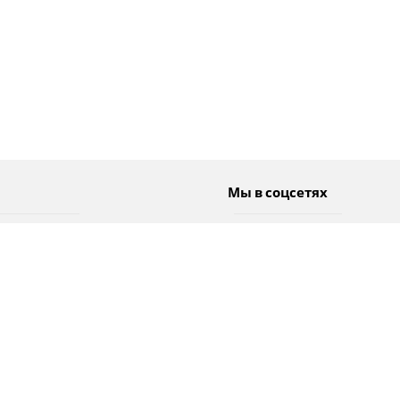
Мы в соцсетях
Спорт
Twitter
Погода
Facebook
Тэги
Instagram
YouTube
TikTok