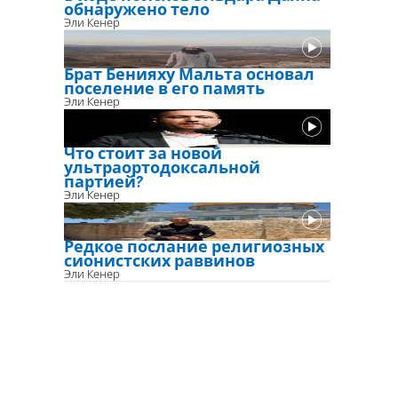
обнаружено тело
Эли Кенер
Брат Бенияху Мальта основал
поселение в его память
Эли Кенер
Что стоит за новой
ультраортодоксальной
партией?
Эли Кенер
Редкое послание религиозных
сионистских раввинов
Эли Кенер