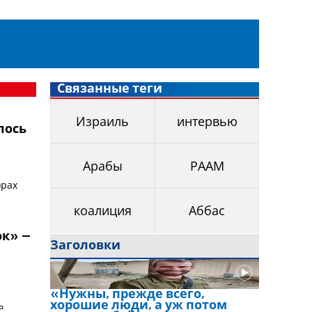
Связанные теги
Израиль
интервью
лось
Арабы
РААМ
орах
коалиция
Аббас
к» –
Заголовки
«Нужны, прежде всего,
ь
хорошие люди, а уж потом