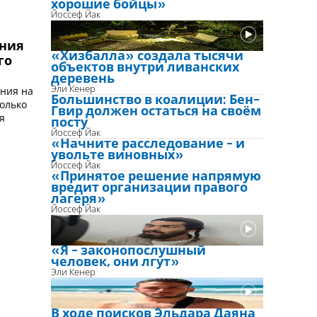
хорошие бойцы»
Йоссеф Йак
ния
«Хизбалла» создала тысячи
го
объектов внутри ливанских
деревень
ния на
Эли Кенер
Большинство в коалиции: Бен-
олько
Гвир должен остаться на своём
я
посту
Йоссеф Йак
«Начните расследование - и
увольте виновных»
Йоссеф Йак
«Принятое решение напрямую
вредит организации правого
лагеря»
Йоссеф Йак
«Я - законопослушный
человек, они лгут»
Эли Кенер
В ходе поисков Эльдара Даяна