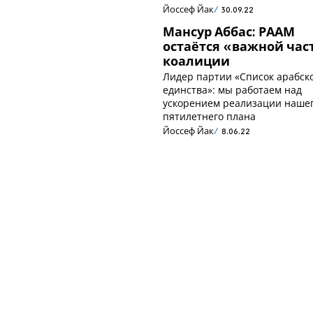
Йоссеф Йак
30.09.22
Мансур Аббас: РААМ
остаётся «важной ча
коалиции
Лидер партии «Список арабск
единства»: мы работаем над
ускорением реализации наше
пятилетнего плана
Йоссеф Йак
8.06.22