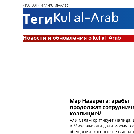
7 КАНАЛ
Теги
Kul al-Arab
Kul al-Arab
Теги
Новости и обновления о Kul al-Arab
Мэр Назарета: арабы
продолжат сотруднича
коалицией
Али Салам критикует Лапида,
и Михаэли: они дали моему го
обещания, которые не выпол