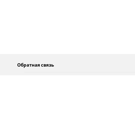
Обратная связь
О нас
Pусский
Обратная связь
عربية
Реклама
Использование информации
Политика конфиденциальности
Специальные возможности
Оповещения