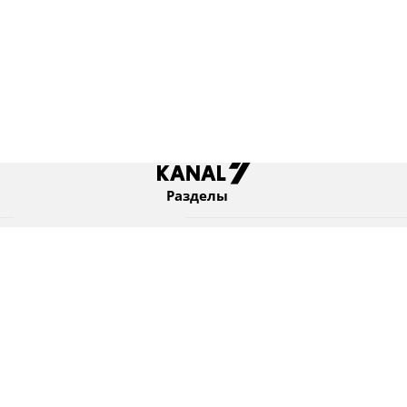
Разделы
Новости
Коротко
Израиль
В мире
Оборона и безопасность
Новости из бывшего СССР
Еврейский мир