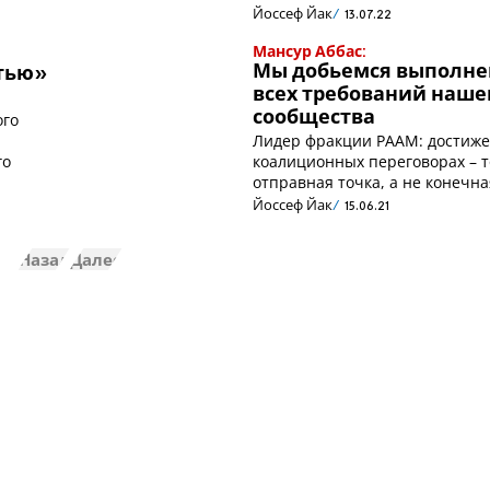
Йоссеф Йак
13.07.22
Мансур Аббас:
Мы добьемся выполне
стью»
всех требований наше
сообщества
ого
Лидер фракции РААМ: достиже
го
коалиционных переговорах – т
отправная точка, а не конечна
Йоссеф Йак
15.06.21
Назад
Далее