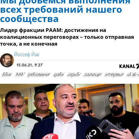
Мы добьемся выполнения
всех требований нашего
сообщества
Лидер фракции РААМ: достижения на
коалиционных переговорах – только отправная
точка, а не конечная
Йоссеф Йак
15.06.21, 9:27
Аббас
РААМ
требования
Арабы
борьба
коалиция
интервью
Kul al