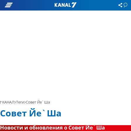
7 КАНАЛ
Теги
Совет Йе`Ша
Совет Йе`Ша
Новости и обновления о Совет Йе`Ша