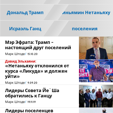
Дональд Трамп
Биньямин Нетаньяху
Исраэль Ганц
поселения
Мэр Эфрата: Трамп -
настоящий друг поселений
Марк Штоде
15.10.20
Давид Эльхаяни:
«Нетаньяху отклонился от
курса «Ликуда» и должен
уйти»
Марк Штоде
9.09.20
Лидеры Совета Йе`Ша
обратились к Ганцу
Марк Штоде
19.11.19
Лидеры поселенцев