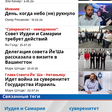
Эли Кенер
6.05.26
Мнение:
День, когда небо (не) рухнуло
Омер Рехамим
10.02.26
“Суверенитет - немедленно”:
Совет Иудеи и Самарии
требует действий
Ян Голд
25.07.25
Делегация совета Йе’Ша
рассказала о визите в
Вашингтон
Марк Штоде
23.01.25
Глава Совета Йе`Ша - Нетаньяху:
Идет война за суверенитет
Государства Израиль
Марк Штоде
22.07.24
Связанные теги
Иудея и Самария
суверенитет