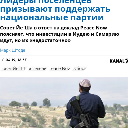
Лидеры поселенцев
призывают поддержать
национальные партии
Совет Йе`Ша в ответ на доклад Peace Now
поясняет, что инвестиции в Иудею и Самарию
идут, но их «недостаточно»
Марк Штоде
8.04.19, 16:37
Совет Йе`Ша
поселения
Peace Now
выборы