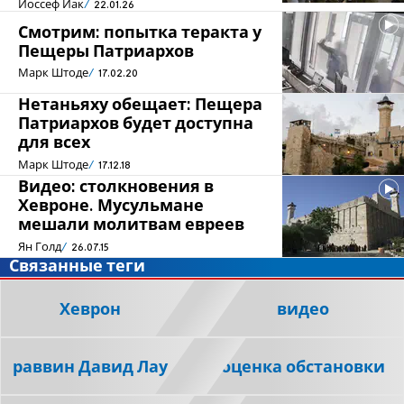
Йоссеф Йак
22.01.26
Смотрим: попытка теракта у
Пещеры Патриархов
Марк Штоде
17.02.20
Нетаньяху обещает: Пещера
Патриархов будет доступна
для всех
Марк Штоде
17.12.18
Видео: столкновения в
Хевроне. Мусульмане
мешали молитвам евреев
Ян Голд
26.07.15
Связанные теги
Хеврон
видео
раввин Давид Лау
оценка обстановки