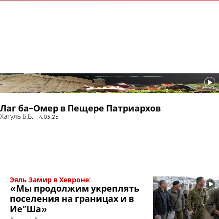
Лаг ба-Омер в Пещере Патриархов
Хатуль Б.Б.
4.05.26
Эяль Замир в Хевроне:
«Мы продолжим укреплять
поселения на границах и в
Ие"Ша»