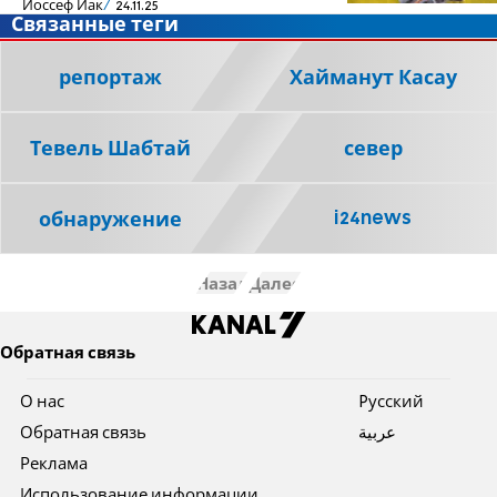
Йоссеф Йак
24.11.25
Связанные теги
репортаж
Хайманут Касау
Тевель Шабтай
север
i24news
обнаружение
Назад
Далее
Обратная связь
О нас
Pусский
Обратная связь
عربية
Реклама
Использование информации