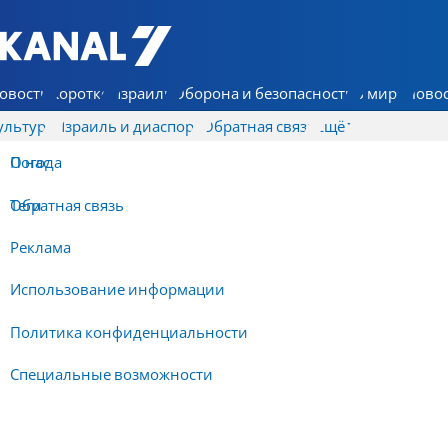
7 КАНАЛ - Аруц Шева
овости
Коротко
Израиль
Оборона и безопасность
В мире
Новос
ультура
Израиль и диаспора
Обратная связь
Ещё
О нас
Погода
Обратная связь
Теги
Реклама
Использование информации
Политика конфиденциальности
Специальные возможности