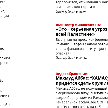
его
террористов, отбывающих на
в израильских тюрьмах
йс,
Йоссеф Йак
16.04.26
зации
«Министр финансов» ПА:
«Это - серьезная угроз
всей Палестине»
Выступив на пресс-конференц
Рамалле, Стефан Салама заяви
«наша финансовая ситуация к
ром
опасная»
ержки с
Йоссеф Йак
12.02.26
вреев
Видеообращение:
Махмуд Аббас: “ХАМАС
а,
придётся сдать оружи
Махмуд Аббас, не получивший
был
американскую визу, выступил 
жчина,
видеообращением из Рамаллы
Генеральной ассамблее ООН, з
елей и
что ПА готова взять на себя п