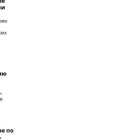
ое
ии
ова
оих
ию
»,
ив
не по
ь