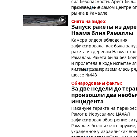
сил безопасности. Арест был
произведен в самом центре о
Эли Кенер
6.11.25
рынка в Рамалле.
Снято на видео:
Запуск ракеты из дер
Наама близ Рамаллы
Камера видеонаблюдения
зафиксировала, как была зап
ракета из деревни Наама окол
Рамаллы. Ракета была без бое
и пролетела в ходе испытания
километра и приземлилась ря
Ян Голд
19.09.25
шоссе №443
Обнародованы факты:
За две недели до тера
произошли два необ
инцидента
Накануне теракта на перекрёс
Рамот в Иерусалиме ЦАХАЛ
зафиксировал обострение сит
Рамалле: было изъято оружие,
украденное у израильских вое