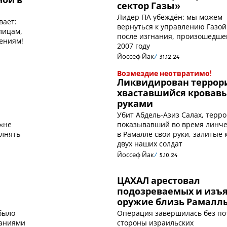
ой в
сектор Газы»
Лидер ПА убеждён: мы можем
вает:
вернуться к управлению Газой
лицам,
после изгнания, произошедше
ениям!
2007 году
Йоссеф Йак
31.12.24
Возмездие неотвратимо!
Ликвидирован террори
хваставшийся кровав
руками
Убит Абдель-Азиз Салах, терро
 «не
показывавший во время линч
олнять
в Рамалле свои руки, залитые
двух наших солдат
Йоссеф Йак
5.10.24
ЦАХАЛ арестовал
подозреваемых и изъ
оружие близь Рамалл
было
Операция завершилась без по
заниями
стороны израильских