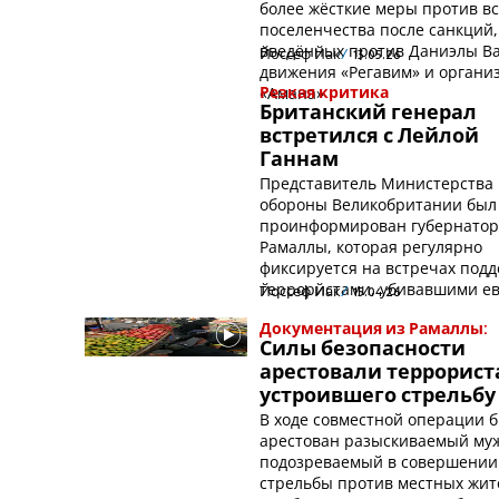
более жёсткие меры против вс
поселенчества после санкций,
введённых против Даниэлы Ва
Йоссеф Йак
13.05.26
движения «Регавим» и органи
«Амана»
Резкая критика
Британский генерал
встретился с Лейлой
Ганнам
Представитель Министерства
обороны Великобритании был
проинформирован губернато
Рамаллы, которая регулярно
фиксируется на встречах подд
террористами, убивавшими е
Йоссеф Йак
15.04.26
Документация из Рамаллы:
Силы безопасности
арестовали террорист
устроившего стрельбу
В ходе совместной операции 
арестован разыскиваемый му
подозреваемый в совершении
стрельбы против местных жит