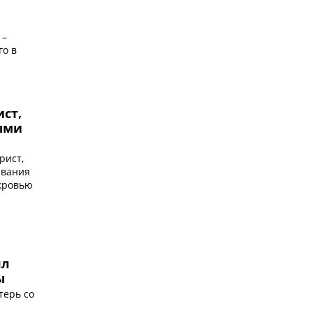
 –
го в
ст,
ыми
рист,
евания
 кровью
ял
ы
терь со