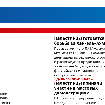
Палестинцы готовятся
борьбе за Хан-эль-Ах
Премьер-министр ПА Мухамма
Мустафа встретился в Рамалле
делегацией из бедуинского фо
и распорядился предоставить
жителям необходимую помощь
фоне намерения министра Бе
Йоссеф Йак
25.05.26
Смотрича выселить их
«День заключённого»
Палестинцы приняли
участие в массовых
ании
демонстрациях
звало
ПА продемонстрировала подде
ринять
солидарность с тысячами