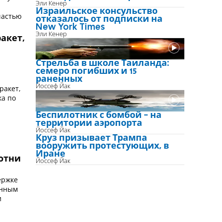
Эли Кенер
Израильское консульство
частью
отказалось от подписки на
New York Times
Эли Кенер
акет,
Стрельба в школе Таиланда:
семеро погибших и 15
раненных
Йоссеф Йак
ракет,
ка по
Беспилотник с бомбой - на
территории аэропорта
Йоссеф Йак
Круз призывает Трампа
вооружить протестующих, в
Иране
сотни
Йоссеф Йак
ержке
енным
и