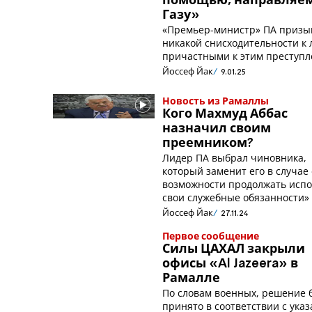
помощью, направляем
Газу»
«Премьер-министр» ПА призы
никакой снисходительности к 
причастными к этим преступл
Йоссеф Йак
9.01.25
Новость из Рамаллы
Кого Махмуд Аббас
назначил своим
преемником?
Лидер ПА выбрал чиновника,
который заменит его в случае
возможности продолжать исп
свои служебные обязанности»
Йоссеф Йак
27.11.24
Первое сообщение
Силы ЦАХАЛ закрыли
офисы «Al Jazeera» в
Рамалле
По словам военных, решение 
принято в соответствии с ука