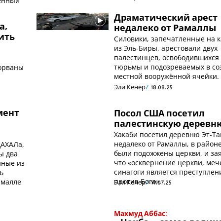
нённый
Драматический арест
а,
недалеко от Рамаллы
ить
Силовики, запечатленные на 
из Эль-Биры, арестовали двух
палестинцев, освободившихся
тюрьмы и подозреваемых в со
сорваны
местной вооружённой ячейки.
Эли Кенер
18.08.25
мент
Посол США посетил
палестинскую деревн
Хакаби посетил деревню Эт-Та
недалеко от Рамаллы, в районе
ЦАХАЛа,
были подожжены церкви, и за
ы два
что «осквернение церкви, меч
нные из
синагоги является преступлен
ь
против Бога».
амалле
Эли Кенер
19.07.25
Махмуд Аббас: