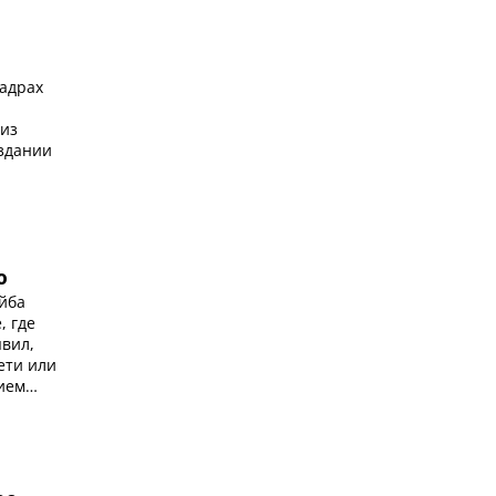
кадрах
 из
здании
ю
йба
, где
явил,
ети или
ием