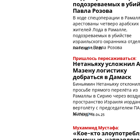
подозреваемых в уби
Павла Розова
В ходе спецоперации в Рамал
арестованы четверо арабских
жителей Лода в Рамалле,
подозреваемых в убийстве
израильского охранника отде
полиции Павла Розова
Ян Голд
1.07.25
Пришлось пересаживаться:
Нетаньяху усложнил А
Мазену логистику
добраться в Дамаск
Биньямин Нетаньяху отклонил
просьбе прямого перелёта из
Рамаллы в Сирию через возд
пространство Израиля иордан
вертолёту с председателем ПА
Мазеном
Ян Голд
18.04.25
Мухаммед Мустафа:
«Кое-кто злоупотребл