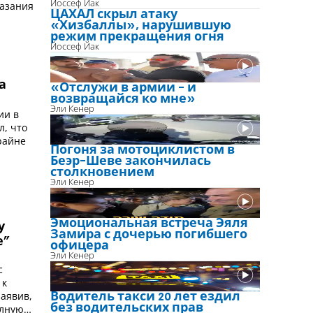
Йоссеф Йак
казания
ЦАХАЛ скрыл атаку
«Хизбаллы», нарушившую
режим прекращения огня
Йоссеф Йак
а
«Отслужи в армии - и
возвращайся ко мне»
Эли Кенер
ии в
л, что
райне
Погоня за мотоциклистом в
Беэр-Шеве закончилась
столкновением
Эли Кенер
Эмоциональная встреча Эяля
у
Замира с дочерью погибшего
е”
офицера
Эли Кенер
с
 к
аявив,
Водитель такси 20 лет ездил
без водительских прав
олную