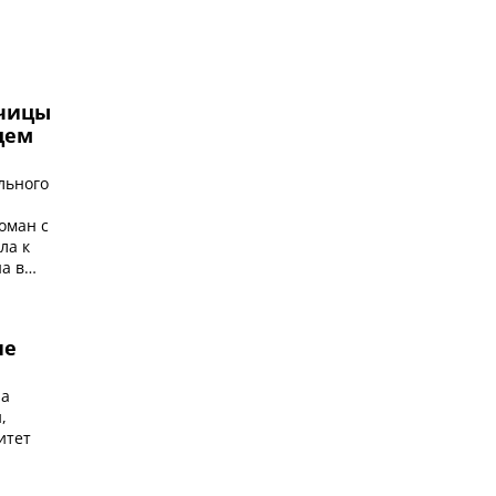
дчицы
цем
льного
оман с
ла к
а в
не
на
,
итет