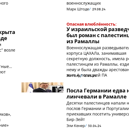
ного
военнослужащих
Марк Штоде
29.08.24
Опасная влюблённость:
У израильской разве
крыта
был роман с палестин
зде
из Рамаллы
м
Военнослужащая разведывате
с” возле
корпуса ЦАХАЛа, занимавшая
секретную должность, имела р
палестинцем из Рамаллы, езди
тные
нему и была дважды арестован
уют
зоне А полицией ПА
Ян Голд
18.06.24
Посла Германии едва 
и
линчевали в Рамалле
Десятки палестинцев напали 
послов Германии и Португалии
приехавших посетить универс
иков»,
Бир-Зейт
и
ние»
Эли Кенер
30.04.24