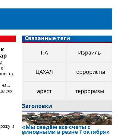
Связанные теги
 к
ПА
Израиль
мар
д
 с
ЦАХАЛ
террористы
рпоста
 на
цалеля
арест
терроризм
Заголовки
ржку и
«Мы сведём все счеты с
виновными в резне 7 октября»