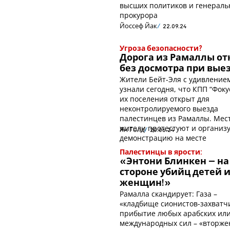
высших политиков и генераль
прокурора
Йоссеф Йак
22.09.24
Угроза безопасности?
Дорога из Рамаллы от
без досмотра при вые
Жители Бейт-Эля с удивление
узнали сегодня, что КПП “Фоку
их поселения открыт для
неконтролируемого выезда
палестинцев из Рамаллы. Мес
жители протестуют и организ
Ян Голд
20.06.24
демонстрацию на месте
Палестинцы в ярости:
«Энтони Блинкен – на
стороне убийц детей 
женщин!»
Рамалла скандирует: Газа –
«кладбище сионистов-захватч
прибытие любых арабских ил
международных сил – «вторже