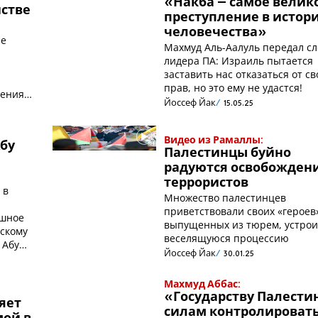
«Накба – самое велик
йстве
преступление в истор
человечества»
ле
Махмуд Аль-Аалуль передал сл
лидера ПА: Израиль пытается
заставить нас отказаться от св
прав, но это ему не удастся!
ления
Йоссеф Йак
15.05.25
Видео из Рамаллы:
бу
Палестинцы буйно
радуются освобожден
террористов
 в
Множество палестинцев
приветствовали своих «героев
ушное
выпущенных из тюрем, устро
скому
веселящуюся процессию
 Абу
Йоссеф Йак
30.01.25
Махмуд Аббас:
«Государству Палести
яет
силам контролироват