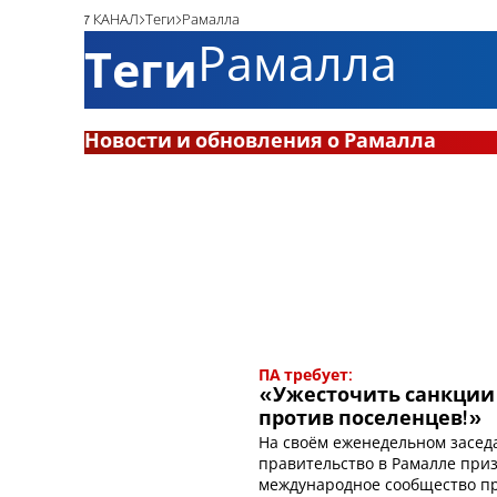
7 КАНАЛ
Теги
Рамалла
Рамалла
Теги
Новости и обновления о Рамалла
ПА требует:
«Ужесточить санкции
против поселенцев!»
На своём еженедельном засед
правительство в Рамалле при
международное сообщество п