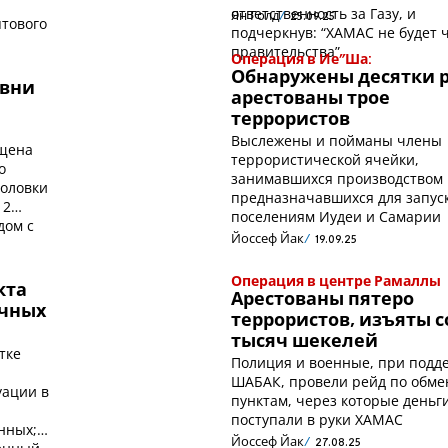
ответственность за Газу, и
Ян Голд
25.09.25
птового
подчеркнув: “ХАМАС не будет 
правительства”
Операция в Ие”Ша:
Обнаружены десятки р
евни
арестованы трое
террористов
Выслежены и пойманы члены
ущена
террористической ячейки,
о
занимавшихся производством 
головки
предназначавшихся для запус
 2
поселениям Иудеи и Самарии
дом с
Йоссеф Йак
19.09.25
Операция в центре Рамаллы
кта
Арестованы пятеро
ычных
террористов, изъяты 
тысяч шекелей
тке
Полиция и военные, при подд
ШАБАК, провели рейд по обм
уации в
пунктам, через которые деньг
поступали в руки ХАМАС
нных;
Йоссеф Йак
27.08.25