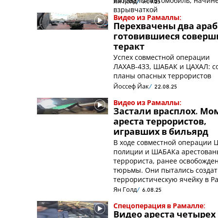
взорвался автомобиль, начи
Ян Голд
9.09.25
взрывчаткой
Видео из Рамаллы:
Перехвачены два араб
готовившиеся соверш
теракт
Успех совместной операции
ЛАХАВ-433, ШАБАК и ЦАХАЛ: 
планы опасных террористов
Йоссеф Йак
22.08.25
Видео из Рамаллы:
Застали врасплох. Мо
ареста террористов,
игравших в бильярд
В ходе совместной операции 
полиции и ШАБАКа арестован
террориста, ранее освобожде
тюрьмы. Они пытались создат
террористическую ячейку в Р
Ян Голд
6.08.25
Спецоперация в Рамалле:
Видео ареста четырех