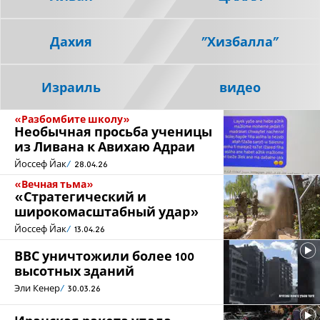
Дахия
"Хизбалла"
Израиль
видео
«Разбомбите школу»
Необычная просьба ученицы
из Ливана к Авихаю Адраи
Йоссеф Йак
28.04.26
«Вечная тьма»
«Стратегический и
широкомасштабный удар»
Йоссеф Йак
13.04.26
ВВС уничтожили более 100
высотных зданий
Эли Кенер
30.03.26