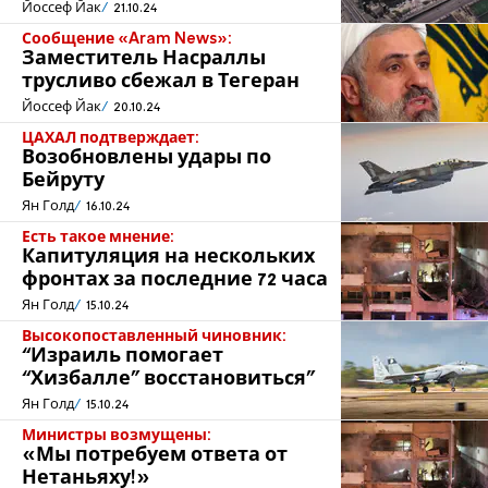
Йоссеф Йак
21.10.24
Сообщение «Aram News»:
Заместитель Насраллы
трусливо сбежал в Тегеран
Йоссеф Йак
20.10.24
ЦАХАЛ подтверждает:
Возобновлены удары по
Бейруту
Ян Голд
16.10.24
Есть такое мнение:
Капитуляция на нескольких
фронтах за последние 72 часа
Ян Голд
15.10.24
Высокопоставленный чиновник:
“Израиль помогает
“Хизбалле” восстановиться”
Ян Голд
15.10.24
Министры возмущены:
«Мы потребуем ответа от
Нетаньяху!»