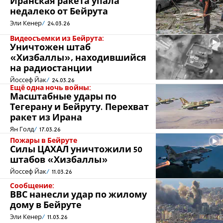
Иранская ракета упала
недалеко от Бейрута
Эли Кенер
24.03.26
Видеосъемки из Бейрута:
Уничтожен штаб
«Хизбаллы», находившийся
на радиостанции
Йоссеф Йак
24.03.26
Ещё одна ночь войны:
Масштабные удары по
Тегерану и Бейруту. Перехват
ракет из Ирана
Ян Голд
17.03.26
Пожары в Бейруте
Силы ЦАХАЛ уничтожили 50
штабов «Хизбаллы»
Йоссеф Йак
11.03.26
Сообщение:
ВВС нанесли удар по жилому
дому в Бейруте
Эли Кенер
11.03.26