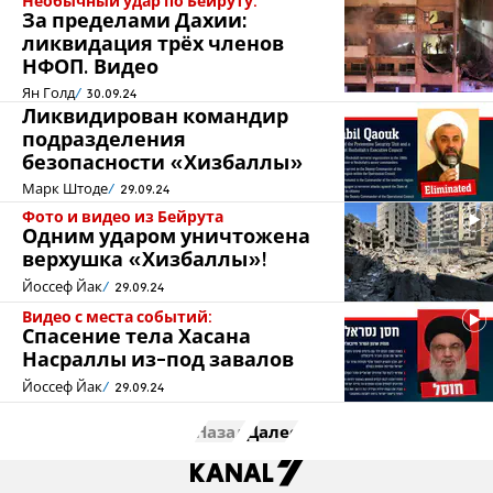
Необычный удар по Бейруту:
За пределами Дахии:
ликвидация трёх членов
НФОП. Видео
Ян Голд
30.09.24
Ликвидирован командир
подразделения
безопасности «Хизбаллы»
Марк Штоде
29.09.24
Фото и видео из Бейрута
Одним ударом уничтожена
верхушка «Хизбаллы»!
Йоссеф Йак
29.09.24
Видео с места событий:
Спасение тела Хасана
Насраллы из-под завалов
Йоссеф Йак
29.09.24
Назад
Далее