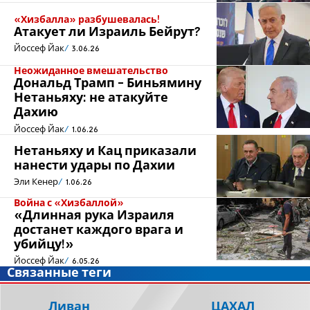
«Хизбалла» разбушевалась!
Атакует ли Израиль Бейрут?
Йоссеф Йак
3.06.26
Неожиданное вмешательство
Дональд Трамп - Биньямину
Нетаньяху: не атакуйте
Дахию
Йоссеф Йак
1.06.26
Нетаньяху и Кац приказали
нанести удары по Дахии
Эли Кенер
1.06.26
Война с «Хизбаллой»
«Длинная рука Израиля
достанет каждого врага и
убийцу!»
Йоссеф Йак
6.05.26
Связанные теги
Ливан
ЦАХАЛ