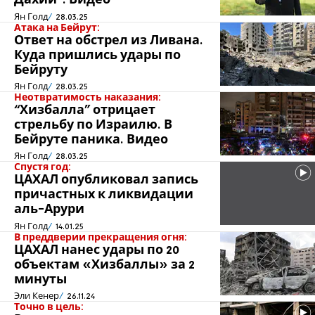
Дахии”. Видео
Ян Голд
28.03.25
Атака на Бейрут:
Ответ на обстрел из Ливана.
Куда пришлись удары по
Бейруту
Ян Голд
28.03.25
Неотвратимость наказания:
“Хизбалла” отрицает
стрельбу по Израилю. В
Бейруте паника. Видео
Ян Голд
28.03.25
Спустя год:
ЦАХАЛ опубликовал запись
причастных к ликвидации
аль-Арури
Ян Голд
14.01.25
В преддверии прекращения огня:
ЦАХАЛ нанес удары по 20
объектам «Хизбаллы» за 2
минуты
Эли Кенер
26.11.24
Точно в цель: