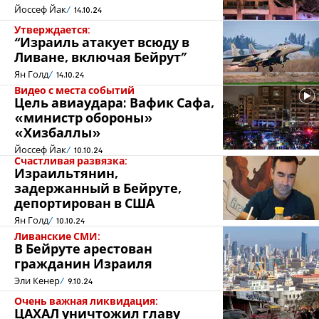
Йоссеф Йак
14.10.24
Утверждается:
“Израиль атакует всюду в
Ливане, включая Бейрут”
Ян Голд
14.10.24
Видео с места событий
Цель авиаудара: Вафик Сафа,
«министр обороны»
«Хизбаллы»
Йоссеф Йак
10.10.24
Счастливая развязка:
Израильтянин,
задержанный в Бейруте,
депортирован в США
Ян Голд
10.10.24
Ливанские СМИ:
В Бейруте арестован
гражданин Израиля
Эли Кенер
9.10.24
Очень важная ликвидация:
ЦАХАЛ уничтожил главу