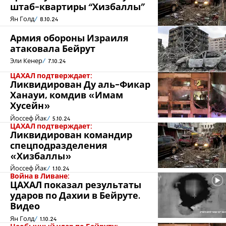
штаб-квартиры “Хизбаллы”
Ян Голд
8.10.24
Армия обороны Израиля
атаковала Бейрут
Эли Кенер
7.10.24
ЦАХАЛ подтверждает:
Ликвидирован Ду аль-Фикар
Ханауи, комдив «Имам
Хусейн»
Йоссеф Йак
5.10.24
ЦАХАЛ подтверждает:
Ликвидирован командир
спецподразделения
«Хизбаллы»
Йоссеф Йак
1.10.24
Война в Ливане:
ЦАХАЛ показал результаты
ударов по Дахии в Бейруте.
Видео
Ян Голд
1.10.24