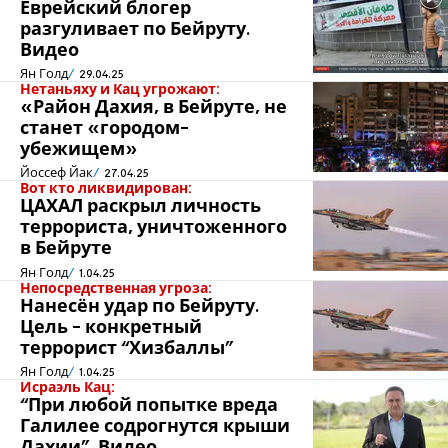
Еврейский блогер
разгуливает по Бейруту.
Видео
Ян Голд
29.04.25
Нетаньяху и Кац угрожают:
«Район Дахия, в Бейруте, не
станет «городом-
убежищем»
Йоссеф Йак
27.04.25
Вот кто ликвидирован:
ЦАХАЛ раскрыл личность
террориста, уничтоженного
в Бейруте
Ян Голд
1.04.25
Непосредственная угроза:
Нанесён удар по Бейруту.
Цель - конкретный
террорист “Хизбаллы”
Ян Голд
1.04.25
Исраэль Кац:
“При любой попытке вреда
Галилее содрогнутся крыши