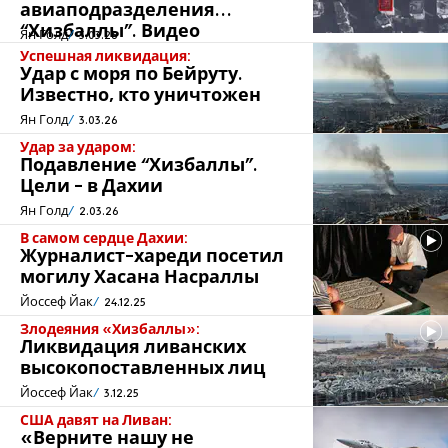
авиаподразделения
“Хизбаллы". Видео
Ян Голд
5.03.26
Успешная ликвидация:
Удар с моря по Бейруту.
Известно, кто уничтожен
Ян Голд
3.03.26
Удар за ударом:
Подавление “Хизбаллы".
Цели - в Дахии
Ян Голд
2.03.26
В самом сердце Дахии:
Журналист-хареди посетил
могилу Хасана Насраллы
Йоссеф Йак
24.12.25
Злодеяния «Хизбаллы»:
Ликвидация ливанских
высокопоставленных лиц
Йоссеф Йак
3.12.25
США давят на Ливан:
«Верните нашу не