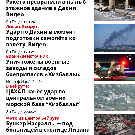
Ракета превратила в пыль 8-
этажное здание в Дахии.
Видео
Ян Голд
17.11.24
Ливан. Бейрут:
Удар по Дахии в момент
подготовки самолёта ко
взлёту. Видео
Ян Голд
14.11.24
Военный источник:
Уничтожены военные
заводы и складов
боеприпасов «Хизбаллы»
Йоссеф Йак
12.11.24
В Бейруте:
ЦАХАЛ нанёс удар по
центральной военно-
морской базе “Хизбаллы”
Ян Голд
22.10.24
Фото из центра Бейрута:
Бункер Насраллы – под
больницей в столице Ливана