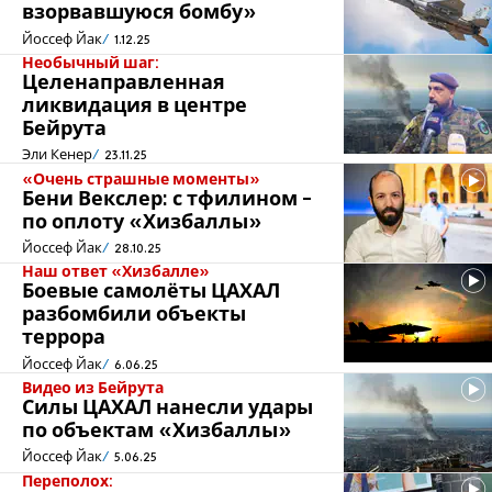
взорвавшуюся бомбу»
Йоссеф Йак
1.12.25
Необычный шаг:
Целенаправленная
ликвидация в центре
Бейрута
Эли Кенер
23.11.25
«Очень страшные моменты»
Бени Векслер: с тфилином -
по оплоту «Хизбаллы»
Йоссеф Йак
28.10.25
Наш ответ «Хизбалле»
Боевые самолёты ЦАХАЛ
разбомбили объекты
террора
Йоссеф Йак
6.06.25
Видео из Бейрута
Силы ЦАХАЛ нанесли удары
по объектам «Хизбаллы»
Йоссеф Йак
5.06.25
Переполох: