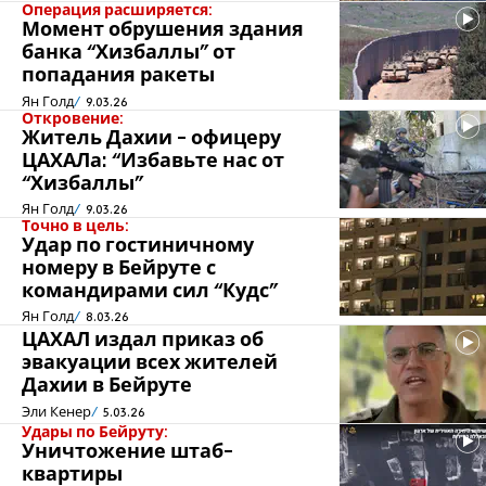
Операция расширяется:
Момент обрушения здания
банка “Хизбаллы" от
попадания ракеты
Ян Голд
9.03.26
Откровение:
Житель Дахии - офицеру
ЦАХАЛа: “Избавьте нас от
“Хизбаллы"
Ян Голд
9.03.26
Точно в цель:
Удар по гостиничному
номеру в Бейруте с
командирами сил “Кудс"
Ян Голд
8.03.26
ЦАХАЛ издал приказ об
эвакуации всех жителей
Дахии в Бейруте
Эли Кенер
5.03.26
Удары по Бейруту:
Уничтожение штаб-
квартиры