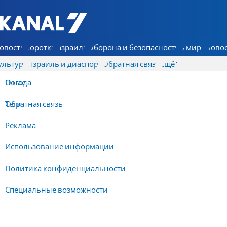
7 КАНАЛ - Аруц Шева
овости
Коротко
Израиль
Оборона и безопасность
В мире
Новос
ультура
Израиль и диаспора
Обратная связь
Ещё
О нас
Погода
Обратная связь
Теги
Реклама
Использование информации
Политика конфиденциальности
Специальные возможности