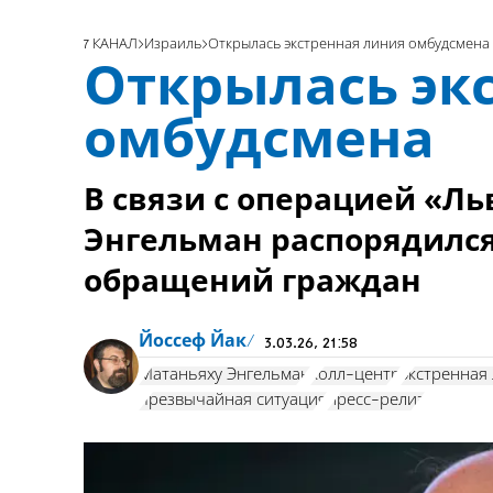
7 КАНАЛ
Израиль
Открылась экстренная линия омбудсмена
Открылась эк
омбудсмена
В связи с операцией «Л
Энгельман распорядился
обращений граждан
Йоссеф Йак
3.03.26, 21:58
Матаньяху Энгельман
колл-центр
экстренная
чрезвычайная ситуация
пресс-релиз