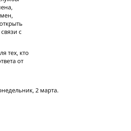
ена,
смен,
 открыть
связи с
я тех, кто
твета от
онедельник, 2 марта.