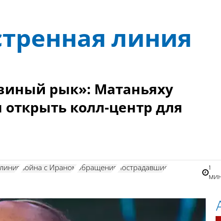
стренная линия
ьвиный рык»: Матаньяху
 открыть колл-центр для
1
 линия
война с Ираном
обращения
пострадавшие
ми