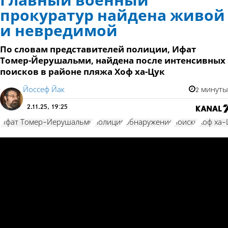
Главный военный
прокуратур найдена живой
и невредимой
По словам представителей полиции, Ифат
Томер-Йерушальми, найдена после интенсивных
поисков в районе пляжа Хоф ха-Цук
Йоссеф Йак
2 минуты
2.11.25, 19:25
Ифат Томер-Йерушальми
полиция
обнаружение
поиски
Хоф ха-