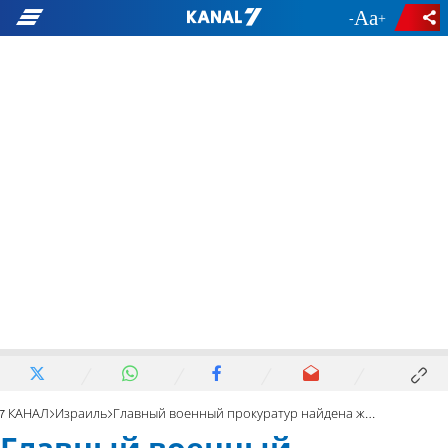
-
+
7 КАНАЛ
Израиль
Главный военный прокуратур найдена живой и невредимой