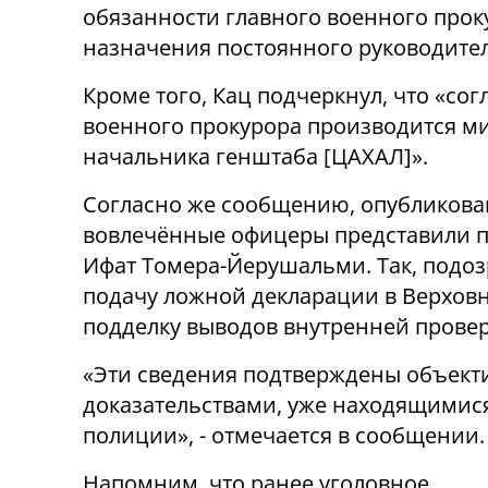
обязанности главного военного прок
назначения постоянного руководител
Кроме того, Кац подчеркнул, что «сог
военного прокурора производится 
начальника генштаба
[
ЦАХАЛ
]
».
Согласно же сообщению, опубликова
вовлечённые офицеры представили п
Ифат Томера-Йерушальми. Так, подоз
подачу ложной декларации в Верховн
подделку выводов внутренней провер
«Эти сведения подтверждены объек
доказательствами, уже находящимися
полиции», - отмечается в сообщении.
Напомним, что ранее уголовное