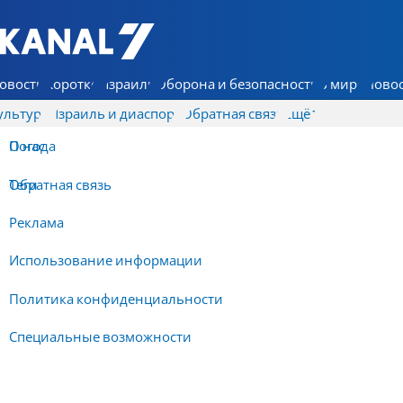
7 КАНАЛ - Аруц Шева
овости
Коротко
Израиль
Оборона и безопасность
В мире
Новос
ультура
Израиль и диаспора
Обратная связь
Ещё
О нас
Погода
Обратная связь
Теги
Реклама
Использование информации
Политика конфиденциальности
Специальные возможности