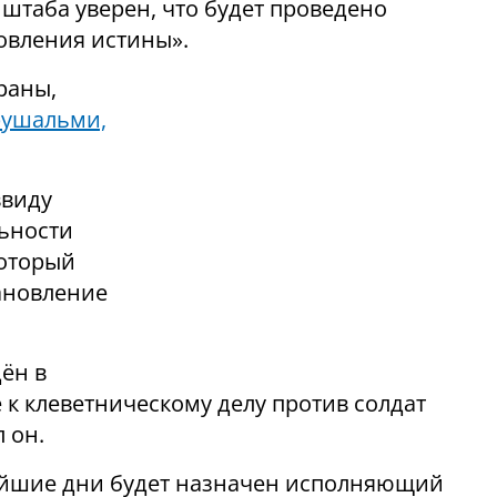
штаба уверен, что будет проведено
овления истины».
раны,
рушальми,
ввиду
льности
который
тановление
ён в
 к клеветническому делу против солдат
 он.
айшие дни будет назначен исполняющий