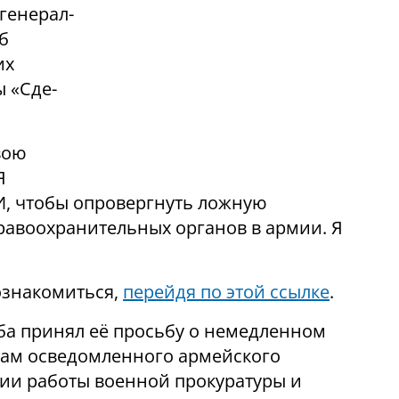
генерал-
б
их
ы «Сде-
вою
Я
И, чтобы опровергнуть ложную
равоохранительных органов в армии. Я
ознакомиться,
перейдя по этой ссылке
.
ба принял её просьбу о немедленном
вам осведомленного армейского
ции работы военной прокуратуры и