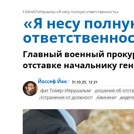
7 КАНАЛ
Израиль
«Я несу полную ответственность»
«Я несу полн
ответственно
Главный военный проку
отставке начальнику ге
Йоссеф Йак
31.10.25, 12:21
Ифат Томер-Йерушальми
прошение об отста
отстранение от должности
обвинения
свидет