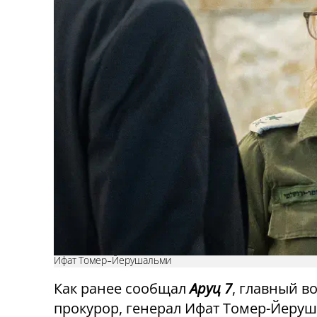
Ифат Томер-Йерушальми
Как ранее сообщал
Аруц 7
, главный 
прокурор, генерал
Ифат Томер-Йеру