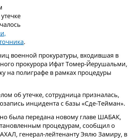
м
 утечке
ачалось
и,
точника
.
ниц военной прокуратуры, входившая в
ного прокурора Ифат Томер-Йерушальми,
у на полиграфе в рамках процедуры
елом об утечке, сотрудница призналась,
озапись инцидента с базы «Сде-Тейман».
о была передана новому главе ШАБАК,
установленным процедурам, сообщил о
ХАЛ, генерал-лейтенанту Эялю Замиру, в