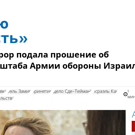
ую
сть»
рор подала прошение об
нштаба Армии обороны Израи
1
вке
Эяль Замир
принятие
"дело Сде-Тейман"
Исраэль Кац
ми
ельства