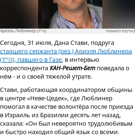
באדיבות המשפחה
Ариэль Люблинер (הי"ד)
Сегодня, 31 июля, Дана Стави, подруга
старшего сержанта (рез.) Ариэля Люблинера
(הי"ד), павшего в Газе
, в интервью
корреспондента
КАН-Решет-Бет
поведала о
нём - и о своей тяжелой утрате.
Стави, работающая координатором общины
в центре «Неве-Цедек», где Люблинер
помогал в качестве волонтёра после приезда
в Израиль из Бразилии десять лет назад,
сказала: «Он был невероятно трудолюбивым
и быстро находил общий язык со всеми.