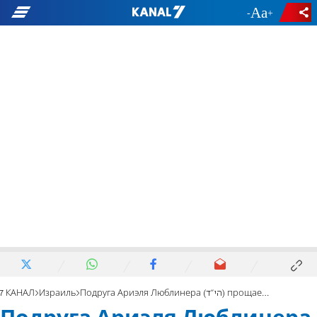
-
+
7 КАНАЛ
Израиль
Подруга Ариэля Люблинера (הי"ד) прощается с любимым