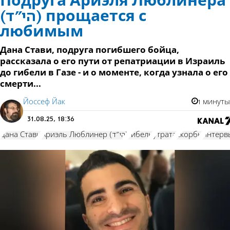
Подруга Ариэля Люблинера
(הי"ד) прощается с
любимым
Дана Стави, подруга погибшего бойца,
рассказала о его пути от репатриации в Израиль
до гибели в Газе - и о моменте, когда узнала о его
смерти...
Йоссеф Йак
1 минуты
31.08.25, 18:36
Дана Стави
Ариэль Люблинер (הי"ד)
гибель
утрата
скорбь
интерв