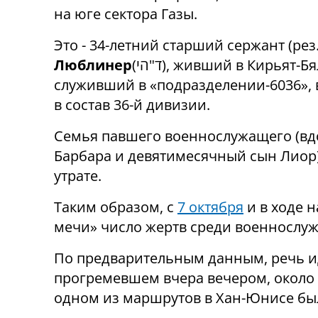
на юге сектора Газы.
Это -
34
-летний старший сержант (рез
Люблинер
(
הי
"
ד
), живший в
Кирьят-Бя
служивший в «
подразделении-6036»,
в состав 36-й дивизии
.
Семья павшего военнослужащего (вд
Барбара и девятимесячный сын Лиор
утрате.
Таким образом, с
7 октября
и в ходе 
мечи» число жертв среди военнослу
По предварительным данным, речь ид
прогремевшем вчера вечером, около 2
одном из маршрутов в Хан-Юнисе бы