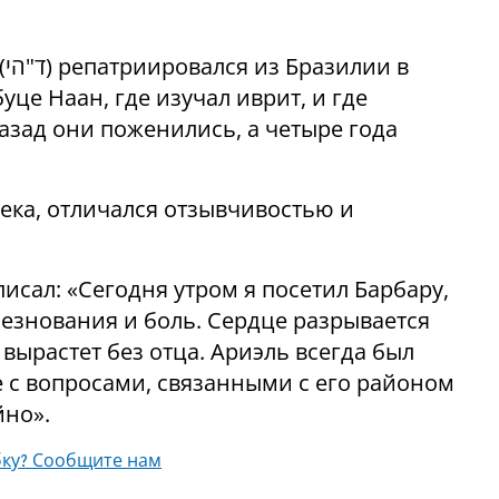
(
הי
"
ד
)
репатриировался из Бразилии в
уце Наан, где изучал иврит, и где
азад они поженились, а четыре года
тека, отличался отзывчивостью и
исал: «Сегодня утром я посетил Барбару,
лезнования и боль. Сердце разрывается
вырастет без отца. Ариэль всегда был
е с вопросами, связанными с его районом
йно».
ку? Сообщите нам