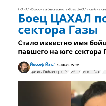
7 КАНАЛ
Оборона и безопасность
Боец ЦАХАЛ погиб на юге
Боец ЦАХАЛ по
сектора Газы
Стало известно имя бой
павшего на юге сектора 
Йоссеф Йак
30.08.25, 22:22
Ариэль Люблинер (הי"ד)
гибель
сектор Газы
во