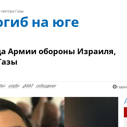
 сектора Газы
гиб на юге
ца Армии обороны Израиля,
Газы
йна
скорбь
ЦАХАЛ
сообщение
1 ми