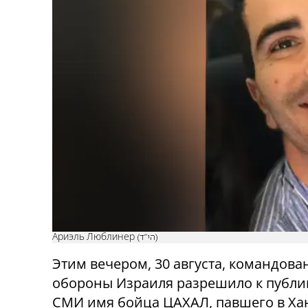
Ариэль Люблинер (הי"ד)
Этим вечером, 30 августа, командов
обороны Израиля разрешило к публи
СМИ имя бойца ЦАХАЛ, павшего
в Ха