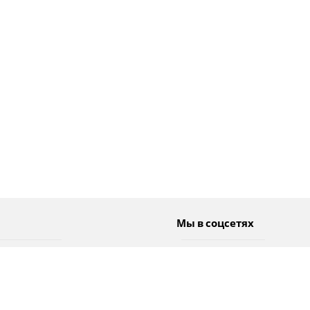
Мы в соцсетях
Спорт
Twitter
Погода
Facebook
Тэги
Instagram