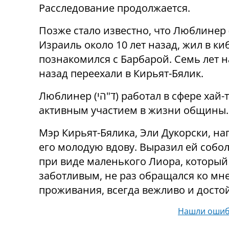
Расследование продолжается.
Позже стало известно, что Люблинер
Израиль около 10 лет назад, жил в киб
познакомился с Барбарой. Семь лет н
назад переехали в Кирьят-Бялик.
Люблинер
(
הי
"
ד
)
работал в сфере хай-
активным участием в жизни общины.
Мэр Кирьят-Бялика, Эли Дукорски, нап
его молодую вдову. Выразил ей собо
при виде маленького Лиора, который 
заботливым, не раз обращался ко мн
проживания, всегда вежливо и досто
Нашли ошиб