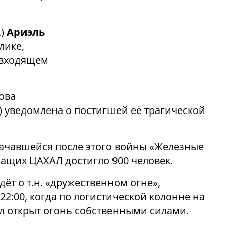
.)
Ариэль
лике
,
 входящем
ова
) уведомлена о постигшей её трагической
начавшейся после этого войны «Железные
жащих ЦАХАЛ достигло
900
человек.
ёт о т.н. «дружественном огне»,
2:00, когда по логистической колонне на
л открыт огонь собственными силами.