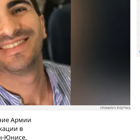
באדיבות המשפחה
ание Армии
кации в
н-Юнисе,