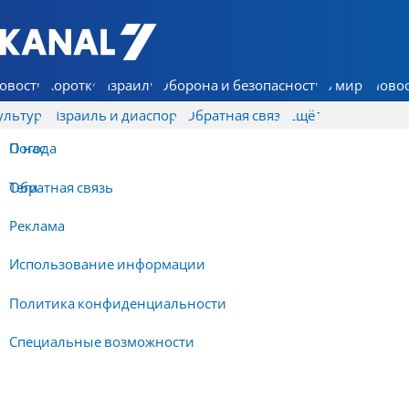
7 КАНАЛ - Аруц Шева
овости
Коротко
Израиль
Оборона и безопасность
В мире
Новос
ультура
Израиль и диаспора
Обратная связь
Ещё
О нас
Погода
Обратная связь
Теги
Реклама
Использование информации
Политика конфиденциальности
Специальные возможности