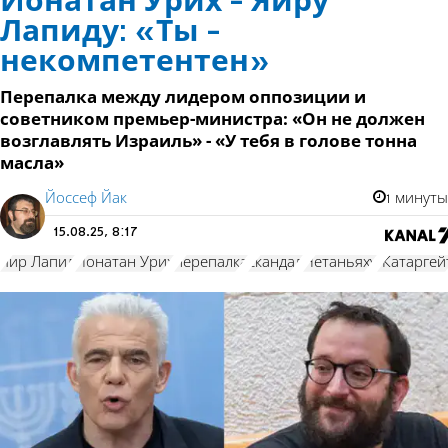
Йонатан Урих - Яиру
Лапиду: «Ты -
некомпетентен»
Перепалка между лидером оппозиции и
советником премьер-министра: «Он не должен
возглавлять Израиль» - «У тебя в голове тонна
масла»
Йоссеф Йак
1 минуты
15.08.25, 8:17
Яир Лапид
Йонатан Урих
перепалка
скандал
Нетаньяху
"Катаргей