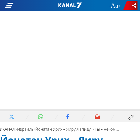
-
+
7 КАНАЛ
Израиль
Йонатан Урих - Яиру Лапиду: «Ты - некомпетентен»