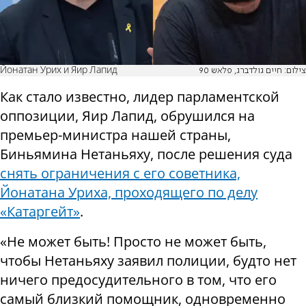
Йонатан Урих и Яир Лапид
צילום: חיים גולדברג, פלאש 90
Как стало известно, лидер парламентской
оппозиции, Яир Лапид, обрушился на
премьер-министра нашей страны,
Биньямина Нетаньяху, после решения суда
снять ограничения с его советника,
Йонатана Уриха, проходящего по делу
«Катаргейт»
.
«Не может быть! Просто не может быть,
чтобы Нетаньяху заявил полиции, будто нет
ничего предосудительного в том, что его
самый близкий помощник, одновременно