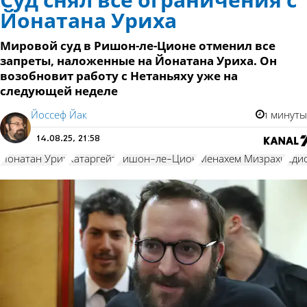
Суд снял все ограничения с
Йонатана Уриха
Мировой суд в Ришон-ле-Ционе отменил все
запреты, наложенные на Йонатана Уриха. Он
возобновит работу с Нетаньяху уже на
следующей неделе
Йоссеф Йак
1 минуты
14.08.25, 21:58
Йонатан Урих
Катаргейт
Ришон-ле-Цион
Менахем Мизрахи
Еди