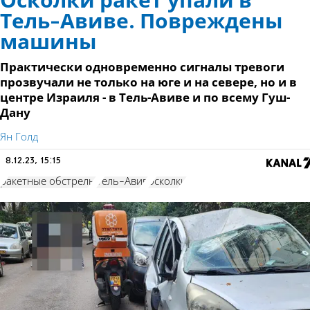
Осколки ракет упали в
Тель-Авиве. Повреждены
машины
Практически одновременно сигналы тревоги
прозвучали не только на юге и на севере, но и в
центре Израиля - в Тель-Авиве и по всему Гуш-
Дану
Ян Голд
8.12.23, 15:15
ракетные обстрелы
Тель-Авив
осколки