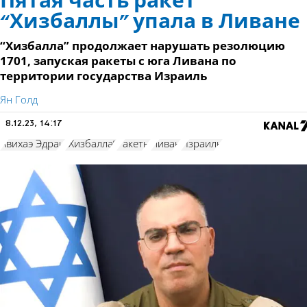
Пятая часть ракет
“Хизбаллы” упала в Ливане
“Хизбалла” продолжает нарушать резолюцию
1701, запуская ракеты с юга Ливана по
территории государства Израиль
Ян Голд
8.12.23, 14:17
Авихаэ Эдраи
"Хизбалла"
Ракеты
Ливан
Израиль