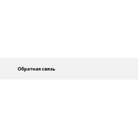
Обратная связь
О нас
Pусский
Обратная связь
عربية
Реклама
Использование информации
Политика конфиденциальности
Специальные возможности
Оповещения