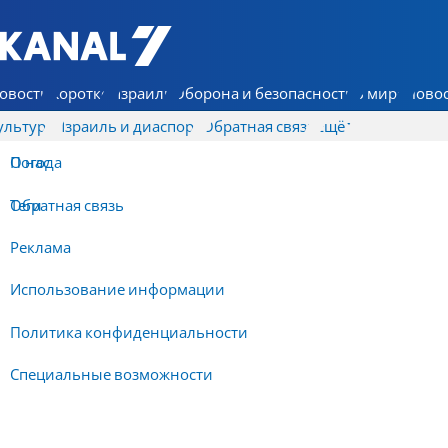
7 КАНАЛ - Аруц Шева
овости
Коротко
Израиль
Оборона и безопасность
В мире
Новос
ультура
Израиль и диаспора
Обратная связь
Ещё
О нас
Погода
Обратная связь
Теги
Реклама
Использование информации
Политика конфиденциальности
Специальные возможности