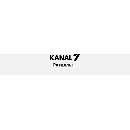
Разделы
Новости
Коротко
Израиль
В мире
Оборона и безопасность
Новости из бывшего СССР
Еврейский мир