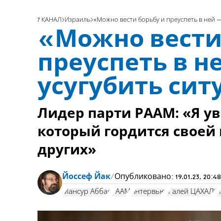
7 КАНАЛ
Израиль
«Можно вести борьбу и преуспеть в ней –
«Можно вести
преуспеть в н
усугубить си
Лидер парти РААМ: «Я у
который гордится своей
других»
Йоссеф Йак
Опубликовано:
19.01.23, 20:48
Мансур Аббас
РААМ
интервью
"Галей ЦАХАЛ"
А