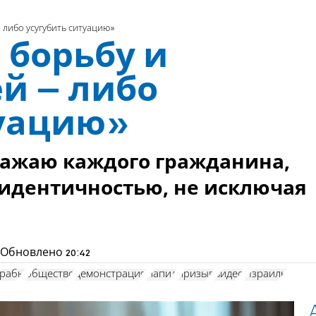
 либо усугубить ситуацию»
 борьбу и
ей – либо
туацию»
важаю каждого гражданина,
 идентичностью, не исключая
Обновлено
20:42
рабы
общество
демонстрация
Лапид
призыв
видео
Израиль