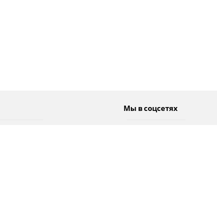
Мы в соцсетях
Спорт
Twitter
Погода
Facebook
Тэги
Instagram
YouTube
TikTok