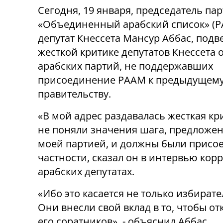
Сегодня, 19 января, председатель па
«Объединенный арабский список» (Р
депутат Кнессета Мансур Аббас, подв
жесткой критике депутатов Кнессета 
арабских партий, не поддержавших
присоединение РААМ к предыдущем
правительству.
«В мой адрес раздавалась жесткая кр
не поняли значения шага, предложе
моей партией, и должны были присоед
частности, сказал он в интервью ко
арабских депутатах.
«Ибо это касается не только избирате
Они внесли свой вклад в то, чтобы о
его соратников», - ​​объяснил Аббас.