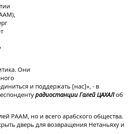
ртии
ААМ),
ерг
от
у
итика. Они
нного
иниться и поддержать [нас]», - в
рреспонденту
радиостанции Галей ЦАХАЛ
об
лей РААМ, но и всего арабского общества.
ткрыть дверь для возвращения Нетаньяху и