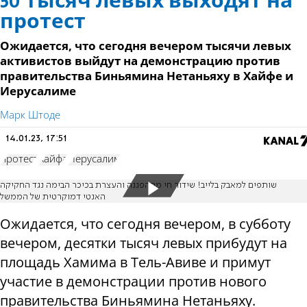
50 тысяч левых выходят на
протест
Ожидается, что сегодня вечером тысячи левых
активистов выйдут на демонстрацию против
правительства Биньямина Нетаньяху в Хайфе и
Иерусалиме
Марк Штоде
14.01.23, 17:51
протест
Хайфа
Иерусалим
שותפים למאבק בלייב! שידור חי מההפגנה והעצרת בכיכר הבימה נגד החקיקה
האנטי דמוקרטית של הממשל
Ожидается, что сегодня вечером, в субботу
вечером, десятки тысяч левых прибудут на
площадь Хамима в Тель-Авиве и примут
участие в демонстрации против нового
правительства Биньямина Нетаньяху.