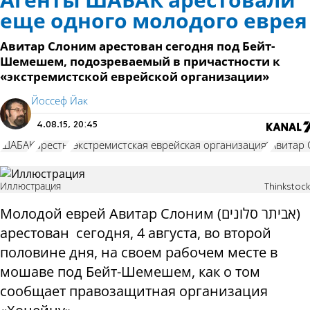
Агенты ШАБАК арестовали
еще одного молодого еврея
Авитар Слоним арестован сегодня под Бейт-
Шемешем, подозреваемый в причастности к
«экстремистской еврейской организации»
Йоссеф Йак
4.08.15, 20:45
ШАБАК
аресты
"экстремистская еврейская организация"
Авитар
Иллюстрация
Thinkstock
Молодой еврей Авитар Слоним (אביתר סלונים)
арестован сегодня, 4 августа, во второй
половине дня, на своем рабочем месте в
мошаве под Бейт-Шемешем, как о том
сообщает правозащитная организация