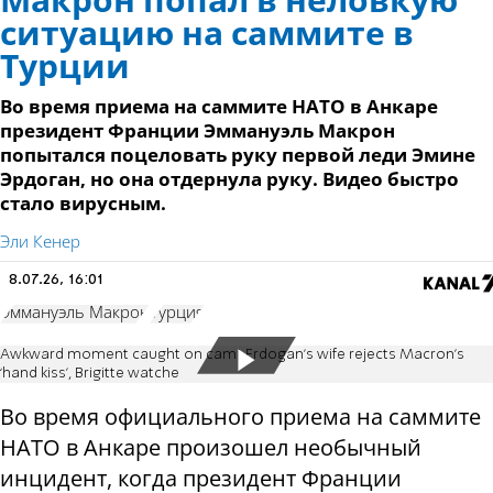
Макрон попал в неловкую
ситуацию на саммите в
Турции
Во время приема на саммите НАТО в Анкаре
президент Франции Эммануэль Макрон
попытался поцеловать руку первой леди Эмине
Эрдоган, но она отдернула руку. Видео быстро
стало вирусным.
Эли Кенер
8.07.26, 16:01
Эммануэль Макрон
Турция
Awkward moment caught on cam! Erdogan’s wife rejects Macron’s
‘hand kiss’, Brigitte watche
Во время официального приема на саммите
НАТО в Анкаре произошел необычный
инцидент, когда президент Франции