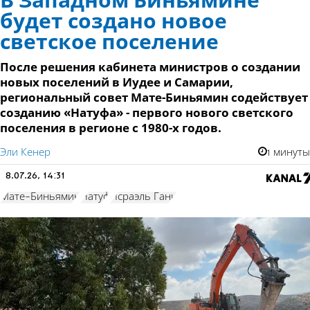
В Западном Биньямине
будет создано новое
светское поселение
После решения кабинета министров о создании
новых поселений в Иудее и Самарии,
региональный совет Мате-Биньямин содействует
созданию «Натуфа» - первого нового светского
поселения в регионе с 1980-х годов.
Эли Кенер
1 минуты
8.07.26, 14:31
Мате-Биньямин
Натуф
Исраэль Ганц