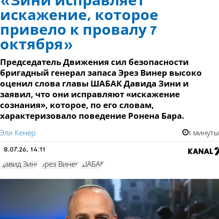
«Зини исправляет
искажение, которое
привело к провалу 7
октября»
Председатель Движения сил безопасности
бригадный генерал запаса Эрез Винер высоко
оценил слова главы ШАБАК Давида Зини и
заявил, что они исправляют «искажение
сознания», которое, по его словам,
характеризовало поведение Ронена Бара.
Эли Кенер
1 минуты
8.07.26, 14:11
Давид Зини
Эрез Винер
ШАБАК