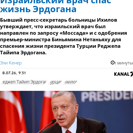
Израильский врач спас
жизнь Эрдогана
Бывший пресс-секретарь больницы Ихилов
утверждает, что израильский врач был
направлен по запросу «Моссада» и с одобрения
премьер-министра Биньямина Нетаньяху для
спасения жизни президента Турции Реджепа
Тайипа Эрдогана.
Эли Кенер
1 минуты
8.07.26, 9:51
Реджеп Тайип Эрдоган
Турция
Ихилов