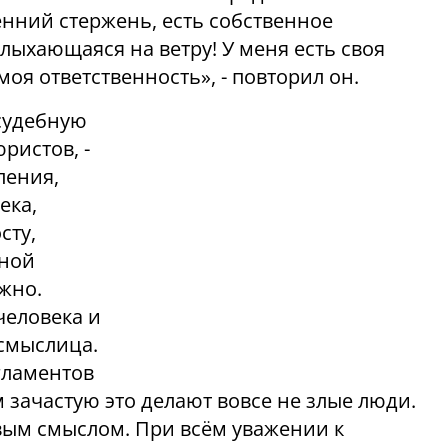
енний стержень, есть собственное
олыхающаяся на ветру! У меня есть своя
 моя ответственность», - повторил он.
судебную
ристов, -
ления,
ека,
сту,
ьной
ожно.
человека и
ссмыслица.
гламентов
зачастую это делают вовсе не злые люди.
вым смыслом. При всём уважении к