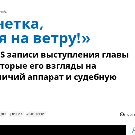
ру!»
нетка,
 на ветру!»
S записи выступления главы
орые его взгляды на
ичий аппарат и судебную
 дня
критика
заявление
1 ми