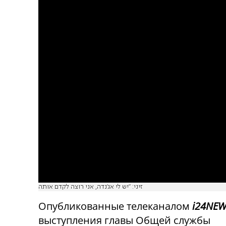
זיני: ״יש לי אג׳נדה, אני רוצה לקדם אותה
Опубликованные телеканалом
i24NE
выступления главы Общей службы