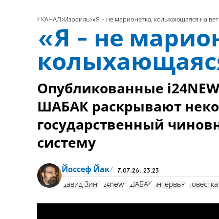
7 КАНАЛ
Израиль
«Я - не марионетка, колыхающаяся на вет
«Я - не марио
колыхающаяся
Опубликованные i24NEW
ШАБАК раскрывают некот
государственный чиновн
систему
Йоссеф Йак
7.07.26, 23:23
Давид Зини
i24news
ШАБАК
интервью
повестка