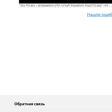
זיני: ״עם כל הכבוד והחשיבות לעורכי הדין והמשפטנים - הם כלי עזר״
Нашли ошиб
Обратная связь