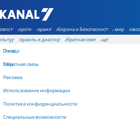
7 КАНАЛ - Аруц Шева
овости
Коротко
Израиль
Оборона и безопасность
В мире
Новос
ультура
Израиль и диаспора
Обратная связь
Ещё
О нас
Погода
Обратная связь
Теги
Реклама
Использование информации
Политика конфиденциальности
Специальные возможности