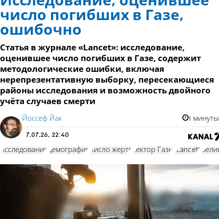
Исследование, оценившее
число погибших в Газе,
ошибочно
Статья в журнале «Lancet»: исследование,
оценившее число погибших в Газе, содержит
методологические ошибки, включая
нерепрезентативную выборку, пересекающиеся
районы исследования и возможность двойного
учёта случаев смерти
Йоссеф Йак
1 минуты
7.07.26, 22:40
исследования
демография
число жертв
сектор Газы
"Lancet"
Вели