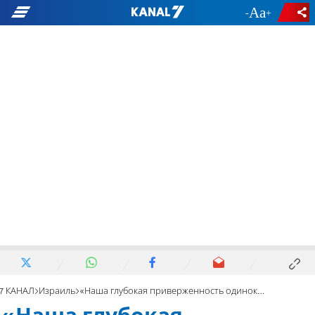
-
+
7 КАНАЛ
Израиль
«Наша глубокая приверженность одиноким репатрианткам»