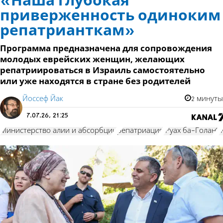
«Наша глубокая
приверженность одиноким
репатрианткам»
Программа предназначена для сопровождения
молодых еврейских женщин, желающих
репатриироваться в Израиль самостоятельно
или уже находятся в стране без родителей
Йоссеф Йак
2 минуты
7.07.26, 21:25
Министерство алии и абсорбции
репатриация
“Руах ба-Голан”
“