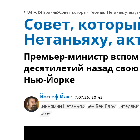
7 КАНАЛ
Израиль
Совет, который Ребе дал Нетаньяху, актуа
Совет, которы
Нетаньяху, ак
Премьер-министр вспом
десятилетий назад свою
Нью-Йорке
Йоссеф Йак
7.07.26, 20:42
Биньямин Нетаньяху
Бен Бен Барух
интервью
видео