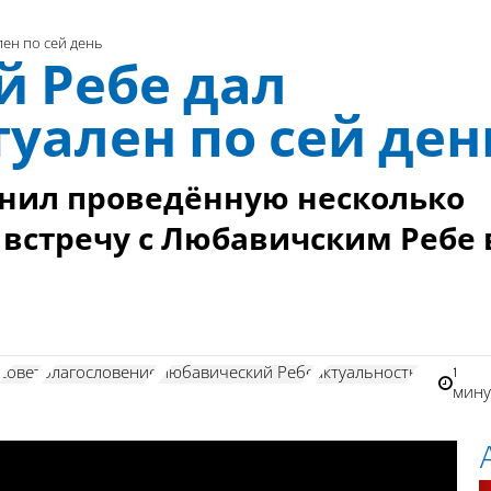
лен по сей день
й Ребе дал
туален по сей ден
нил проведённую несколько
 встречу с Любавичским Ребе 
1
совет
благословение
Любавический Ребе
актуальность
мин