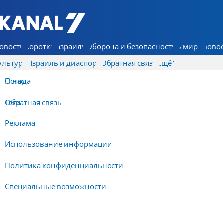
7 КАНАЛ - Аруц Шева
овости
Коротко
Израиль
Оборона и безопасность
В мире
Новос
ультура
Израиль и диаспора
Обратная связь
Ещё
О нас
Погода
Обратная связь
Теги
Реклама
Использование информации
Политика конфиденциальности
Специальные возможности