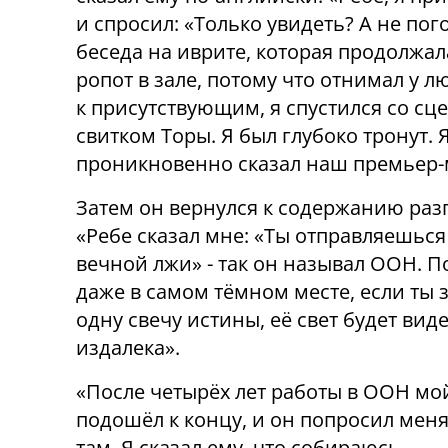
и спросил: «Только увидеть? А не по
беседа на иврите, которая продолжал
ропот в зале, потому что отнимал у л
к присутствующим, я спустился со сце
свитком Торы. Я был глубоко тронут. 
проникновенно сказал наш премьер-
Затем он вернулся к содержанию раз
«Ребе сказал мне: «Ты отправляешься
вечной лжи» - так он называл ООН. П
даже в самом тёмном месте, если ты
одну свечу истины, её свет будет вид
издалека».
«После четырёх лет работы в ООН мо
подошёл к концу, и он попросил меня
там. Я сказал ему, что собираюсь