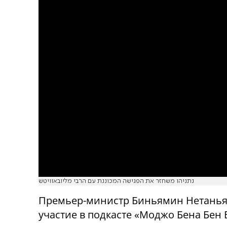
נתניהו משחזר את הפגישה המכוננת עם הרבי מליובאוויטש
Премьер-министр Биньямин Нетанья
участие в подкасте «Моджо Бена Бен 