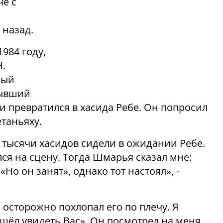
че с
 назад.
1984 году,
Н.
рый
бывший
и превратился в хасида Ребе. Он попросил
етаньяху.
е тысячи хасидов сидели в ожидании Ребе.
лся на сцену. Тогда Шмарья сказал мне:
«Но он занят», однако тот настоял», -
 осторожно похлопал его по плечу. Я
ишёл увидеть Вас». Он посмотрел на меня