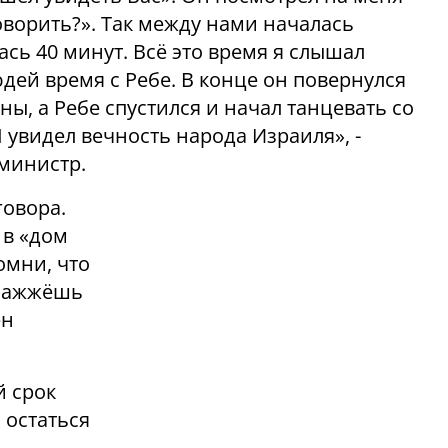
говорить?». Так между нами началась
ась 40 минут. Всё это время я слышал
юдей время с Ребе. В конце он повернулся
ны, а Ребе спустился и начал танцевать со
Я увидел вечность народа Израиля», -
министр.
говора.
 в «дом
омни, что
 зажжёшь
ен
й срок
 остаться