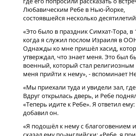
где его попросили рассказать о встре
Любавическим Ребе в Нью-Йорке,
состоявшейся несколько десятилетий
«Это было в праздник Симхат-Тора, в 
когда я служил послом Израиля в ОО
Однажды ко мне пришёл хасид, кото
утверждал, что знает меня. Это был 
военный, который стал религиозным 
меня прийти к нему», - вспоминает Н
«Мы приехали туда и увидели зал, гд
Вдруг открылась дверь, и Ребе подня
«Теперь идите к Ребе». Я ответил ему: 
добавил он.
«Я подошёл к нему с благоговением и
сказал ему по-английски: «Ребе, я пр