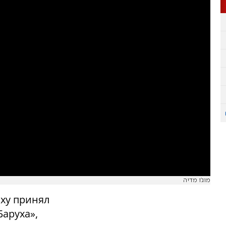
מוג'ו מדיה
ху принял
Баруха»,