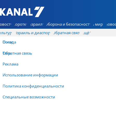
7 КАНАЛ - Аруц Шева
овости
Коротко
Израиль
Оборона и безопасность
В мире
Новос
ультура
Израиль и диаспора
Обратная связь
Ещё
О нас
Погода
Обратная связь
Теги
Реклама
Использование информации
Политика конфиденциальности
Специальные возможности