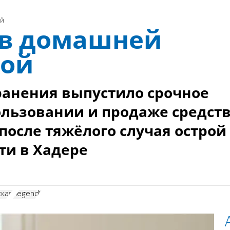
ой
 в домашней
кой
ранения выпустило срочное
льзовании и продаже средст
после тяжёлого случая острой
ти в Хадере
ская
"legend"