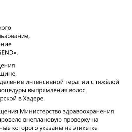
кого
льзование,
ение
GEND».
дения
нщине,
тделение интенсивной терапии с тяжёлой
роцедуры выпрямления волос,
ской в Хадере.
бщения Министерство здравоохранения
провело внеплановую проверку на
ые которого указаны на этикетке