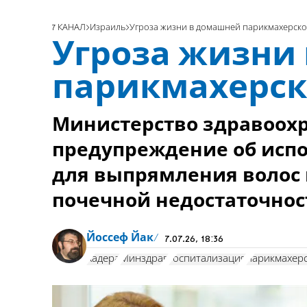
7 КАНАЛ
Израиль
Угроза жизни в домашней парикмахерск
Угроза жизни
парикмахерс
Министерство здравоох
предупреждение об испо
для выпрямления волос 
почечной недостаточнос
Йоссеф Йак
7.07.26, 18:36
Хадера
Минздрав
госпитализация
парикмахер