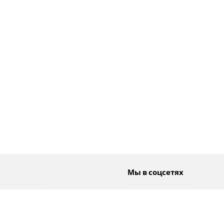
Мы в соцсетях
Спорт
Twitter
Погода
Facebook
Тэги
Instagram