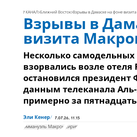
7 КАНАЛ
Ближний Восток
Взрывы в Дамаске на фоне визит
Взрывы в Дам
визита Макро
Несколько самодельных
взорвались возле отеля F
остановился президент 
данным телеканала Аль-
примерно за пятнадцать
Эли Кенер
7.07.26, 11:15
Эммануэль Макрон
Сирия