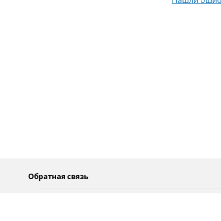
Нашли ошиб
Обратная связь
О нас
Pусский
Обратная связь
عربية