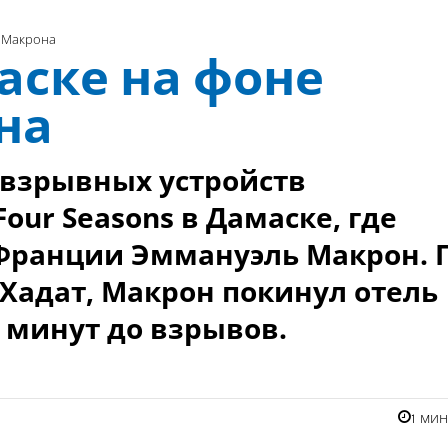
а Макрона
аске на фоне
на
 взрывных устройств
our Seasons в Дамаске, где
Франции Эммануэль Макрон. 
Хадат, Макрон покинул отель
 минут до взрывов.
1 ми