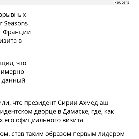
Reuters
взрывных
r Seasons
нт Франции
изита в
щил, что
римерно
а данный
ли, что президент Сирии Ахмед аш-
дентском дворце в Дамаске, где, как
ах его официального визита.
ом, став таким образом первым лидером