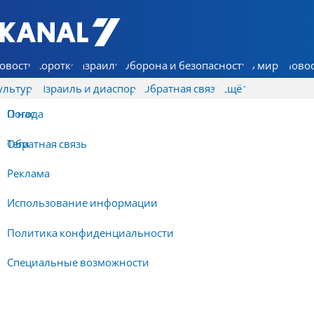
7 КАНАЛ - Аруц Шева
овости
Коротко
Израиль
Оборона и безопасность
В мире
Новос
ультура
Израиль и диаспора
Обратная связь
Ещё
О нас
Погода
Обратная связь
Теги
Реклама
Использование информации
Политика конфиденциальности
Специальные возможности