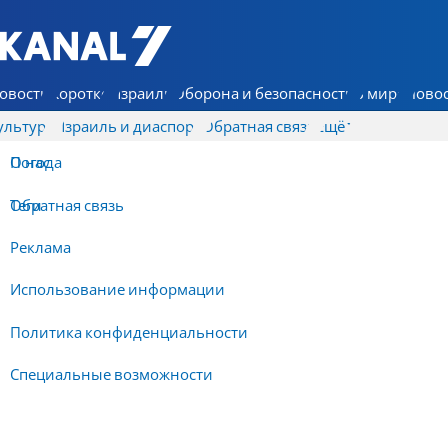
7 КАНАЛ - Аруц Шева
овости
Коротко
Израиль
Оборона и безопасность
В мире
Новос
ультура
Израиль и диаспора
Обратная связь
Ещё
О нас
Погода
Обратная связь
Теги
Реклама
Использование информации
Политика конфиденциальности
Специальные возможности