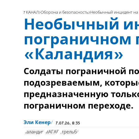
7 КАНАЛ
Оборона и безопасность
Необычный инцидент на 
Необычный ин
пограничном 
«Каландия»
Солдаты пограничной по
подозреваемым, которые
предназначенную только
пограничном переходе.
Эли Кенер
7.07.26, 8:35
Каландия
МАГАВ
стрельба