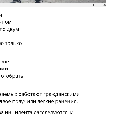
Flash 90
й
ичном
 по двум
ю только
двое
ами на
 отобрать
еваемых работают гражданскими
двое получили легкие ранения.
ва инцидента расследуются, и