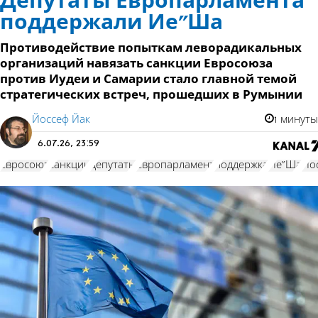
Депутаты Европарламента
поддержали Ие"Ша
Противодействие попыткам леворадикальных
организаций навязать санкции Евросоюза
против Иудеи и Самарии стало главной темой
стратегических встреч, прошедших в Румынии
Йоссеф Йак
1 минуты
6.07.26, 23:59
Евросоюз
санкции
депутаты
Европарламент
поддержка
Ие"Ша
Йо